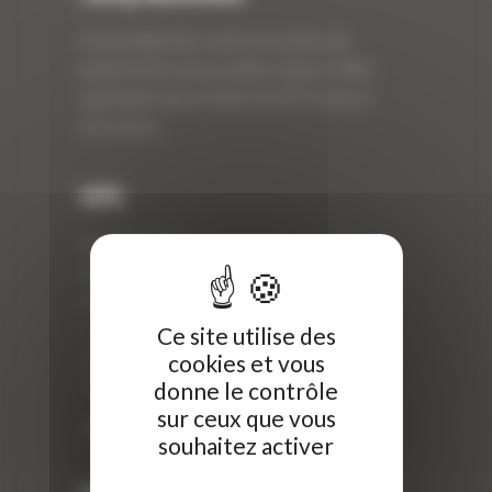
Curty Matériels, vente et location de
matériel de travaux publics depuis 1983,
spécialiste des produits de BTP neufs et
d’occasion.
Info
Curty Matériels
40 Rue Roger Salengro,
69 740 Genas, France
//
Ce site utilise des
ZI Arbin
cookies et vous
donne le contrôle
73 800 Montmélian
sur ceux que vous
Téléphone : 04 78 90 57 00
souhaitez activer