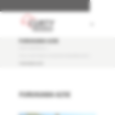
Panneau de gestion des cookies
FURUKAWA 625E
CURTY MATÉRIELS
/
PELLE SUR PNEUS OCCASION FURUKAWA 625E
/
FURUKAWA 625E
FURUKAWA 625E