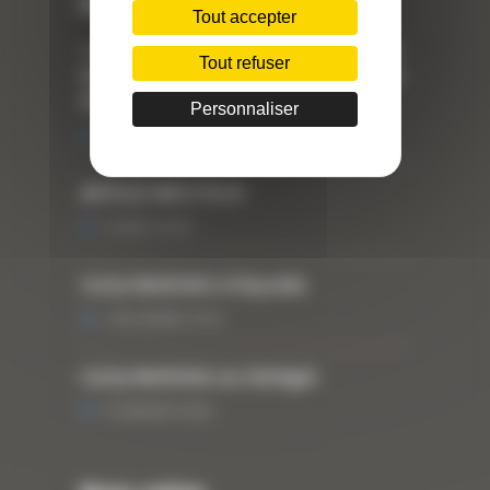
Dernières actualités
Tout accepter
« Nous achetons avant tout du Curty
Tout refuser
Matériels », David Hernandez de chez
DBS
Personnaliser
25 FÉVRIER 2021
ARTICLE WESTTECH
6 MARS 2018
Curty Matériels à Paysalia
3 DÉCEMBRE 2019
Curty Matériels au Sénégal
13 JANVIER 2020