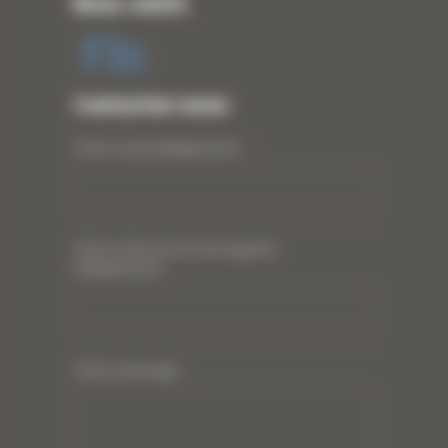
Nous suivre
Contactez-nous
Votre nom (obligatoire)
*
Votre adresse de messagerie
(obligatoire)
*
Votre message