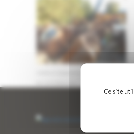
Godets et équipements neufs ou occasions
11 SEPTEMBRE 2020
PAR
ERIC ALVAREZ
0
Ce site ut