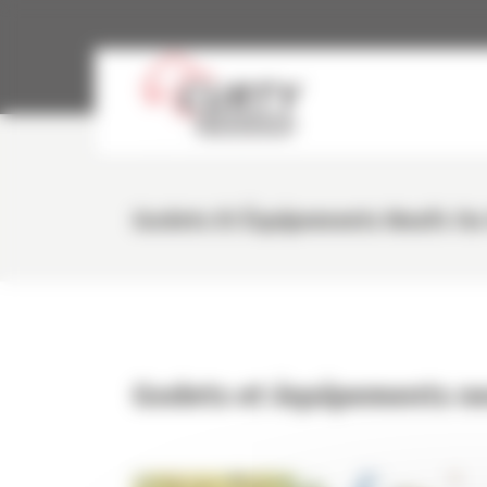
Panneau de gestion des cookies
Godets Et Équipements Neufs Ou
Godets et équipements ne