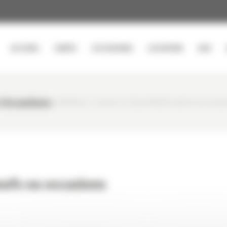
ACCUEIL
VENTE
OCCASIONS
LOCATION
SAV
 Occasions
CURTY MATÉRIELS
/
GODETS ET ÉQUIPEMENTS NEUFS OU OCCAS
ufs ou occasions