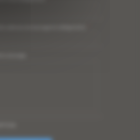
tre adresse de messagerie (obligatoire)
*
tre message
PTCHA