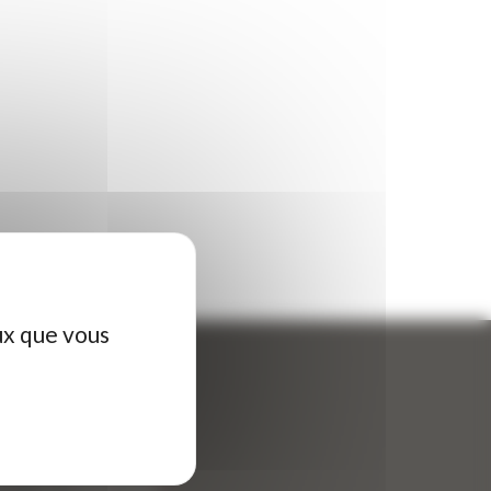
ux que vous
ontactez-nous
tre nom (obligatoire)
*