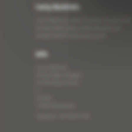
Curty Matériels
Curty Matériels, vente et location de matériel de
travaux publics depuis 1983, spécialiste des
produits de BTP neufs et d’occasion.
Info
Curty Matériels
40 Rue Roger Salengro,
69 740 Genas, France
//
ZI Arbin
73 800 Montmélian
Téléphone : 04 78 90 57 00