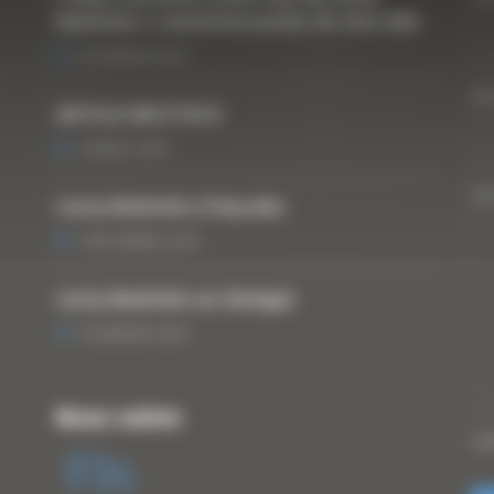
Matériels », David Hernandez de chez DBS
25 FÉVRIER 2021
Vo
ARTICLE WESTTECH
6 MARS 2018
Vo
Curty Matériels à Paysalia
3 DÉCEMBRE 2019
Curty Matériels au Sénégal
13 JANVIER 2020
Nous suivre
CA