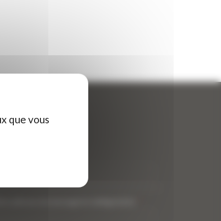
ux que vous
ontactez-nous
tre nom (obligatoire)
*
tre adresse de messagerie (obligatoire)
*