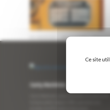
12 JANVIER 2022
PAR
ERIC ALVAREZ
0
Ce site ut
Curty Matériels
Curty Matériels, vente et location de matériel de
travaux publics depuis 1983, spécialiste des
produits de BTP neufs et d’occasion.