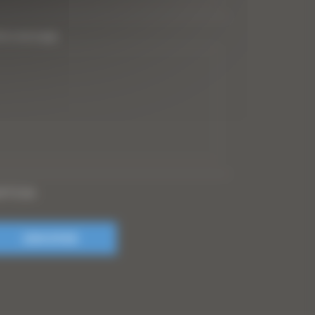
tre message
PTCHA