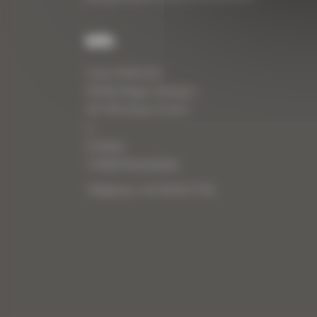
Info
Curty Matériels
40 Rue Roger Salengro,
69 740 Genas, France
//
ZI Arbin
73 800 Montmélian
Téléphone : 04 78 90 57 00