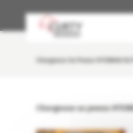
Panneau de gestion des cookies
Chargeuse Su Pneus HYUNDAI HL7
Chargeuse su pneus HYUN