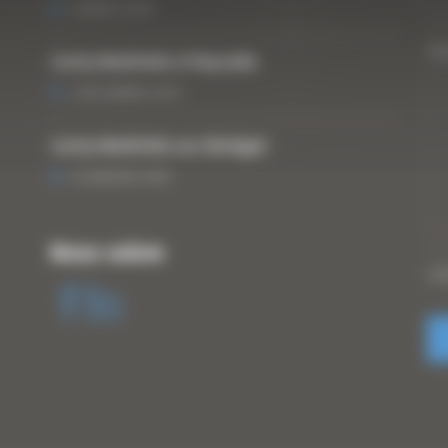
6 MARS 2018
Vo
Curty Matériels à Paysalia
3 DÉCEMBRE 2019
Curty Matériels au Sénégal
13 JANVIER 2020
Nous suivre
CA