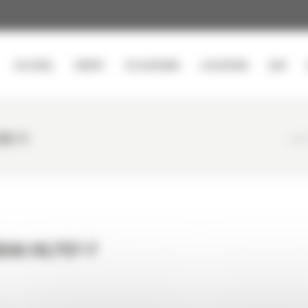
ACCUEIL
VENTE
OCCASIONS
LOCATION
SAV
57-7
CURT
DAI HL757-7