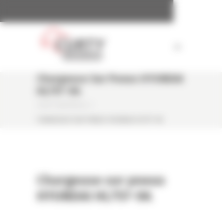
Panneau de gestion des cookies
Chargeuse Sur Pneus HYUNDAI
HL757-9A
CURTY MATÉRIELS
/
CHARGEUSE SUR PNEUS HYUNDAI HL757-9A
Chargeuse sur pneus
HYUNDAI HL757-9A