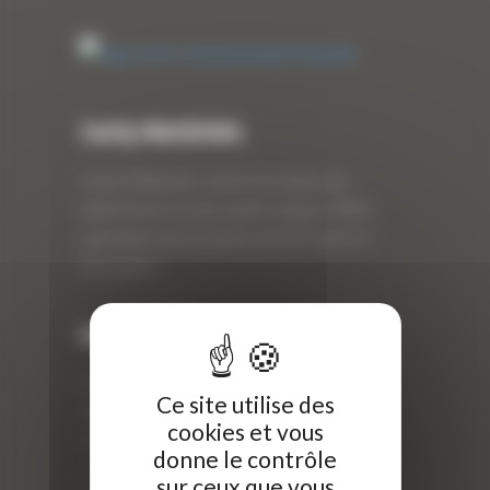
Curty Matériels
Curty Matériels, vente et location de
matériel de travaux publics depuis 1983,
spécialiste des produits de BTP neufs et
d’occasion.
Info
Curty Matériels
Ce site utilise des
40 Rue Roger Salengro,
cookies et vous
69 740 Genas, France
donne le contrôle
//
sur ceux que vous