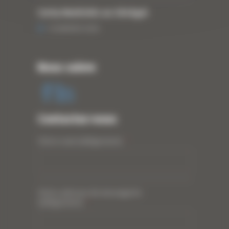
Curty Matériels au Sénégal
13 JANVIER 2020
Nous suivre
Contactez-nous
Votre nom (obligatoire)
*
Votre adresse de messagerie
(obligatoire)
*