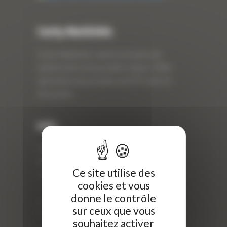
Curty Matériels
Curty Matériels, vente et location de
matériel de travaux publics depuis 1983,
spécialiste des produits de BTP neufs et
d’occasion.
Info
Curty Matériels
40 Rue Roger Salengro,
Ce site utilise des
69 740 Genas, France
cookies et vous
//
donne le contrôle
ZI Arbin
sur ceux que vous
73 800 Montmélian
souhaitez activer