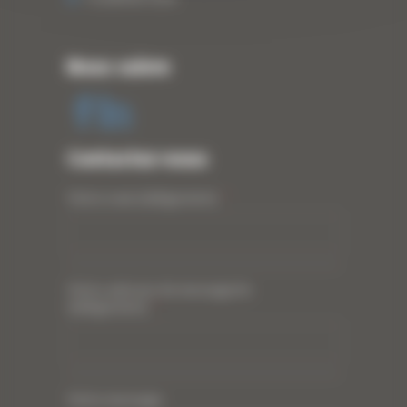
Nous suivre
Contactez-nous
Votre nom (obligatoire)
*
Votre adresse de messagerie
(obligatoire)
*
Votre message