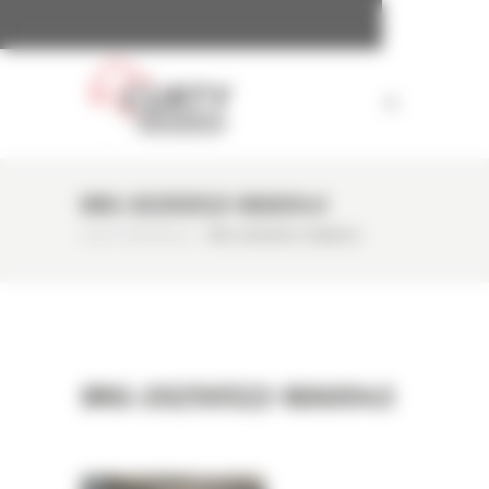
Panneau de gestion des cookies
IMG-20250522-WA0043
CURTY MATÉRIELS
/
IMG-20250522-WA0043
IMG-20250522-WA0043