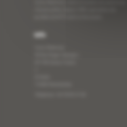
Curty Matériels, vente et location de matériel de
travaux publics depuis 1983, spécialiste des
produits de BTP neufs et d’occasion.
Info
Curty Matériels
40 Rue Roger Salengro,
69 740 Genas, France
//
ZI Arbin
73 800 Montmélian
Téléphone : 04 78 90 57 00