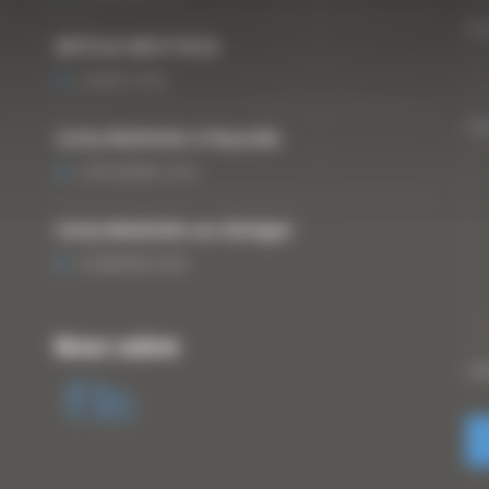
Vo
ARTICLE WESTTECH
6 MARS 2018
Vo
Curty Matériels à Paysalia
3 DÉCEMBRE 2019
Curty Matériels au Sénégal
13 JANVIER 2020
Nous suivre
CA