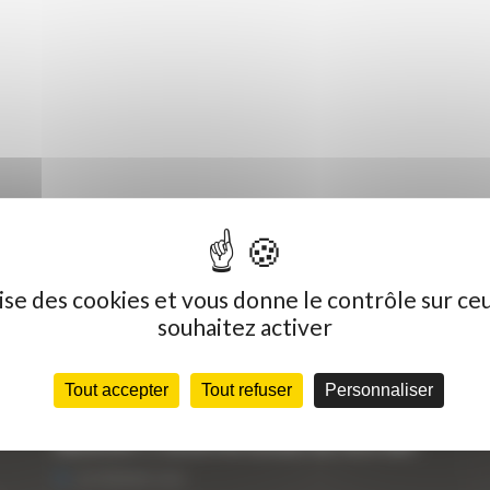
ilise des cookies et vous donne le contrôle sur ce
souhaitez activer
Dernières actualités
C
Tout accepter
Tout refuser
Personnaliser
« Nous achetons avant tout du Curty
Vo
Matériels », David Hernandez de chez DBS
25 FÉVRIER 2021