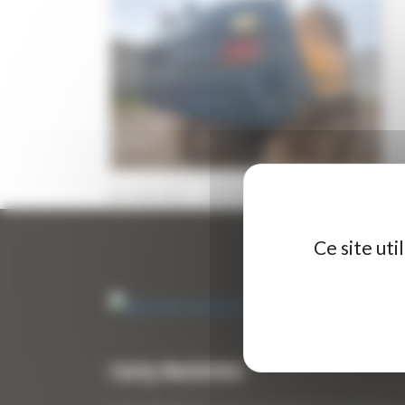
19 MAI 2025
PAR
ERIC ALVAREZ
0
Ce site ut
Curty Matériels