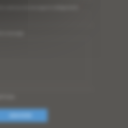
tre adresse de messagerie (obligatoire)
*
tre message
PTCHA