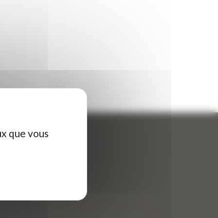
ux que vous
ontactez-nous
tre nom (obligatoire)
*