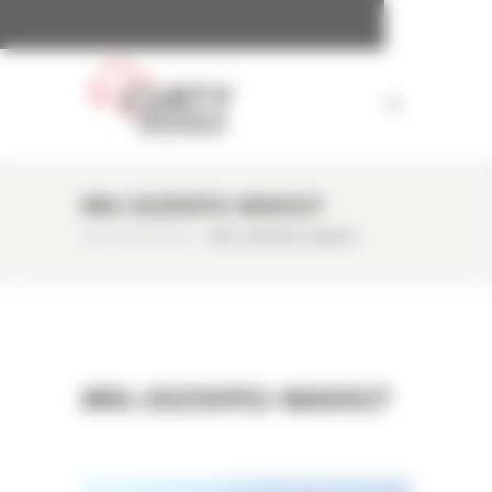
Panneau de gestion des cookies
IMG-20250512-WA0027
CURTY MATÉRIELS
/
IMG-20250512-WA0027
IMG-20250512-WA0027