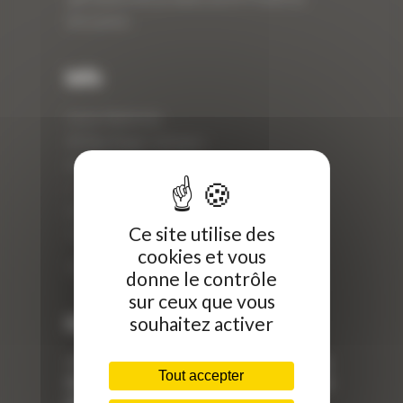
d’occasion.
Info
Curty Matériels
40 Rue Roger Salengro,
69 740 Genas, France
//
ZI Arbin
Ce site utilise des
73 800 Montmélian
cookies et vous
Téléphone : 04 78 90 57 00
donne le contrôle
sur ceux que vous
Dernières actualités
souhaitez activer
« Nous achetons avant tout du Curty
Tout accepter
Matériels », David Hernandez de chez