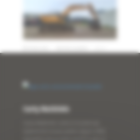
19 MAI 2025
PAR
ERIC ALVAREZ
0
Curty Matériels
Curty Matériels, vente et location de
matériel de travaux publics depuis 1983,
spécialiste des produits de BTP neufs et