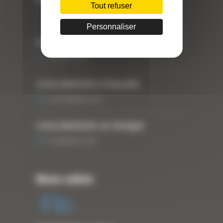
DBS
Tout refuser
25 FÉVRIER 2021
Personnaliser
ARTICLE WESTTECH
6 MARS 2018
Curty Matériels à Paysalia
3 DÉCEMBRE 2019
Curty Matériels au Sénégal
13 JANVIER 2020
Nous suivre