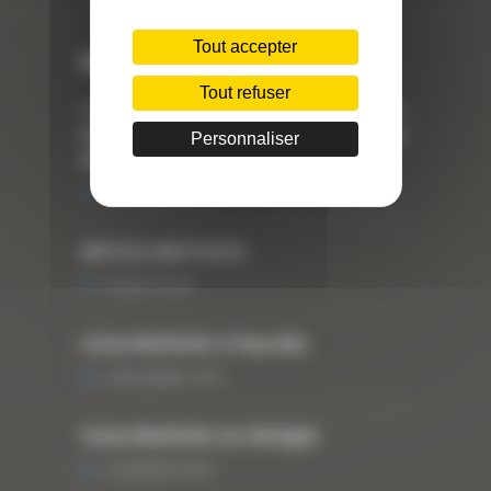
Tout accepter
Dernières actualités
Tout refuser
« Nous achetons avant tout du Curty
Matériels », David Hernandez de chez
Personnaliser
DBS
25 FÉVRIER 2021
ARTICLE WESTTECH
6 MARS 2018
Curty Matériels à Paysalia
3 DÉCEMBRE 2019
Curty Matériels au Sénégal
13 JANVIER 2020