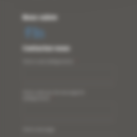
Nous suivre
Contactez-nous
Votre nom (obligatoire)
*
Votre adresse de messagerie
(obligatoire)
*
Votre message