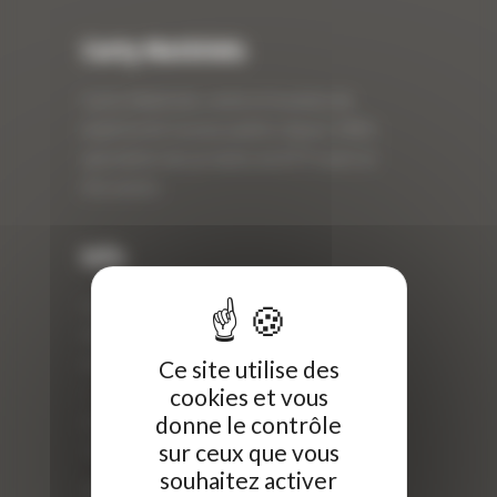
Curty Matériels
Curty Matériels, vente et location de
matériel de travaux publics depuis 1983,
spécialiste des produits de BTP neufs et
d’occasion.
Info
Curty Matériels
40 Rue Roger Salengro,
69 740 Genas, France
Ce site utilise des
cookies et vous
//
donne le contrôle
ZI Arbin
sur ceux que vous
73 800 Montmélian
souhaitez activer
Téléphone : 04 78 90 57 00