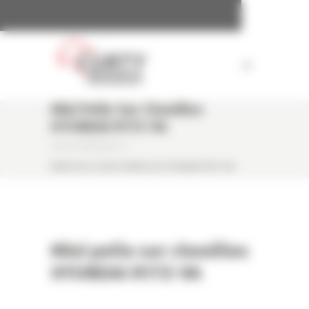
Panneau de gestion des cookies
Mini Pelle Sur Chenilles
HYUNDAI R17Z-9A
CURTY MATÉRIELS
/
MINI PELLE SUR CHENILLES HYUNDAI R17Z-9A
Mini pelle sur chenilles
HYUNDAI R17Z-9A