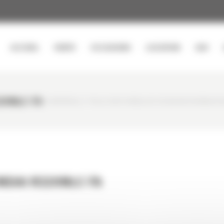
ACCUEIL
VENTE
OCCASIONS
LOCATION
SAV
20NLC-7A
CURTY MATÉRIELS
/
PELLE SUR CHENILLES OCCASION HYUNDAI R3
NDAI R320NLC-7A