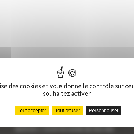
ilise des cookies et vous donne le contrôle sur ce
souhaitez activer
Dernières actualités
C
Tout accepter
Tout refuser
Personnaliser
« Nous achetons avant tout du Curty
Vo
Matériels », David Hernandez de chez DBS