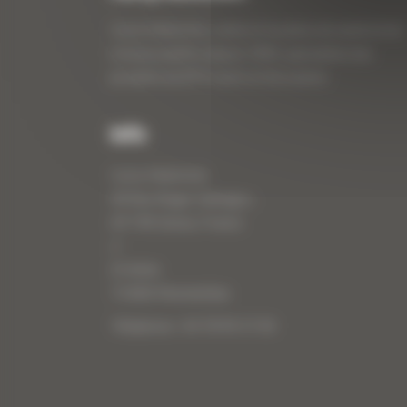
Curty Matériels, vente et location de matériel de
travaux publics depuis 1983, spécialiste des
produits de BTP neufs et d’occasion.
Info
Curty Matériels
40 Rue Roger Salengro,
69 740 Genas, France
//
ZI Arbin
73 800 Montmélian
Téléphone : 04 78 90 57 00