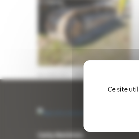
24 MARS 2022
PAR
ERIC ALVAREZ
0
Ce site ut
Curty Matériels