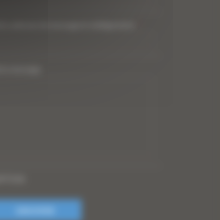
tre adresse de messagerie (obligatoire)
*
tre message
PTCHA