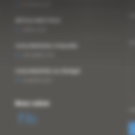
25 FÉVRIER 2021
Vo
ARTICLE WESTTECH
6 MARS 2018
Vo
Curty Matériels à Paysalia
3 DÉCEMBRE 2019
Curty Matériels au Sénégal
13 JANVIER 2020
Nous suivre
CA