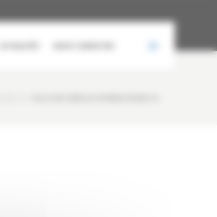
ACTUALITÉS
NOUS CONTACTER
20NLC-7A
/
PELLE SUR CHENILLES HYUNDAI R320NLC-7A