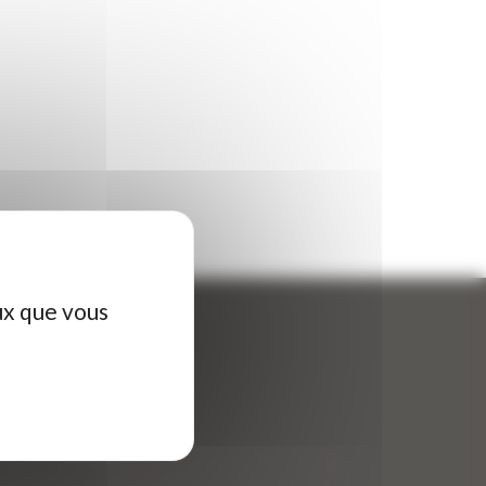
ux que vous
ontactez-nous
tre nom (obligatoire)
*