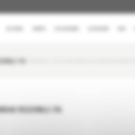
ACCUEIL
VENTE
OCCASIONS
LOCATION
SAV
20NLC-7A
CURTY MATÉRIELS
/
PELLE SUR CHENILLES OCCASION HYUNDAI R3
NDAI R320NLC-7A