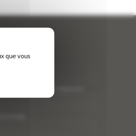
ontactez-nous
ux que vous
tre nom (obligatoire)
*
tre adresse de messagerie (obligatoire)
*
tre message