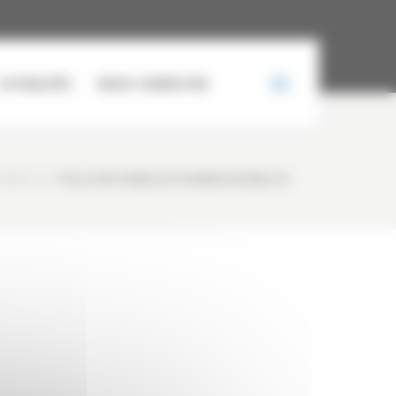
ACTUALITÉS
NOUS CONTACTER
20NLC-7A
/
PELLE SUR CHENILLES HYUNDAI R320NLC-7A