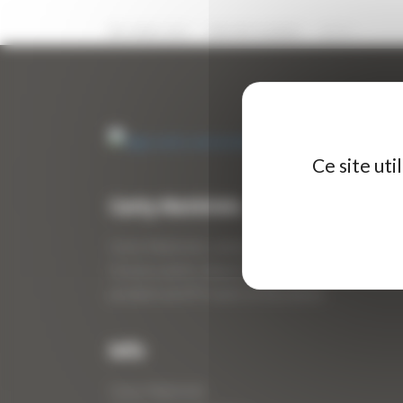
4 MARS 2021
PAR
ERIC ALVAREZ
0
Ce site ut
Curty Matériels
Curty Matériels, vente et location de matériel de
travaux publics depuis 1983, spécialiste des
produits de BTP neufs et d’occasion.
Info
Curty Matériels