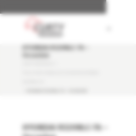
Panneau de gestion des cookies
HYUNDAI R320NLC-7A –
Occasion
CURTY MATÉRIELS
/
PELLE SUR CHENILLES OCCASION HYUNDAI
R320NLC-7A
/
HYUNDAI R320NLC-7A – OCCASION
HYUNDAI R320NLC-7A –