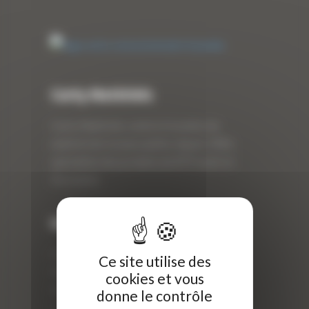
Curty Matériels
Curty Matériels, vente et location de
matériel de travaux publics depuis 1983,
spécialiste des produits de BTP neufs et
d’occasion.
Info
Curty Matériels
Ce site utilise des
40 Rue Roger Salengro,
cookies et vous
69 740 Genas, France
donne le contrôle
//