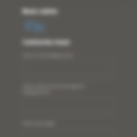
Nous suivre
Contactez-nous
Votre nom (obligatoire)
*
Votre adresse de messagerie
(obligatoire)
*
Votre message