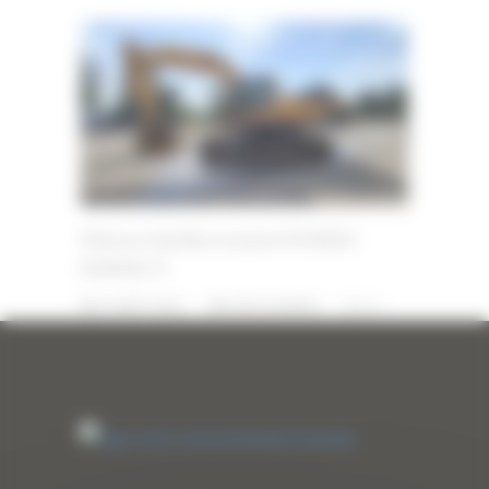
Pelle sur chenilles occasion HYUNDAI
R320NLC-9
27 AOÛT 2025
PAR
ERIC ALVAREZ
0