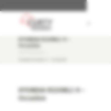
Panneau de gestion des cookies
HYUNDAI R320NLC-9 –
Occasion
CURTY MATÉRIELS
/
HYUNDAI R320NLC-9 – OCCASION
HYUNDAI R320NLC-9 –
Occasion