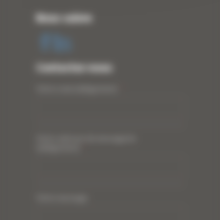
Nous suivre
Contactez-nous
Votre nom (obligatoire)
*
Votre adresse de messagerie
(obligatoire)
*
Votre message