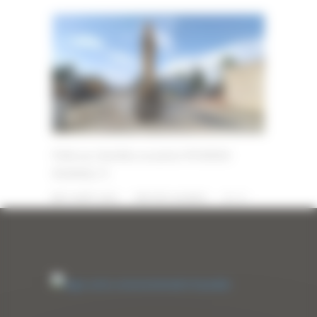
Pelle sur chenilles occasion HYUNDAI
R320NLC-9
27 AOÛT 2025
PAR
ERIC ALVAREZ
0