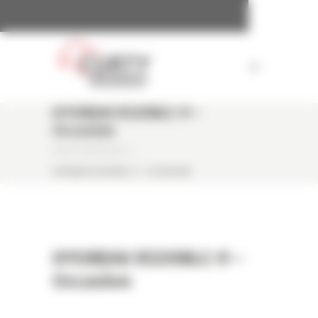
Panneau de gestion des cookies
HYUNDAI R320NLC-9 –
Occasion
CURTY MATÉRIELS
/
HYUNDAI R320NLC-9 – OCCASION
HYUNDAI R320NLC-9 –
Occasion