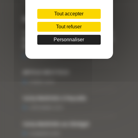
Tout accepter
Dernières actualités
Tout refuser
« Nous achetons avant tout du Curty
Matériels », David Hernandez de chez
Personnaliser
DBS
25 FÉVRIER 2021
ARTICLE WESTTECH
6 MARS 2018
Curty Matériels à Paysalia
3 DÉCEMBRE 2019
Curty Matériels au Sénégal
13 JANVIER 2020