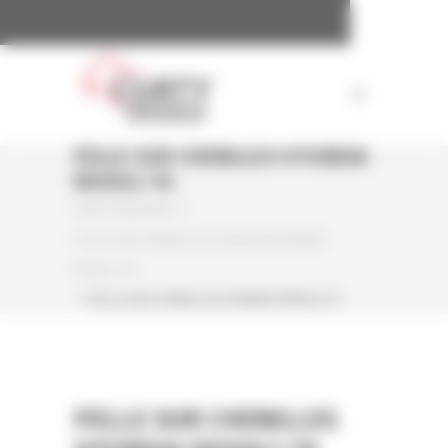
Panneau de gestion des cookies
PELLE SUR CHENILLES HYUNDAI
R500LC-7A
CURTY MATÉRIELS
/
PELLE SUR CHENILLES OCCASION HYUNDAI
R500LC-7A
/
PELLE SUR CHENILLES HYUNDAI R500LC-7A
PELLE SUR CHENILLES