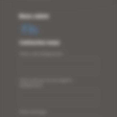
Nous suivre
Contactez-nous
Votre nom (obligatoire)
*
Votre adresse de messagerie
(obligatoire)
*
Votre message