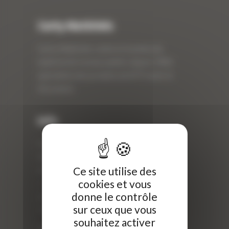
Curty Matériels
Curty Matériels, vente et location de
matériel de travaux publics depuis 1983,
spécialiste des produits de BTP neufs et
d’occasion.
Info
Curty Matériels
40 Rue Roger Salengro,
Ce site utilise des
69 740 Genas, France
cookies et vous
//
donne le contrôle
ZI Arbin
sur ceux que vous
73 800 Montmélian
souhaitez activer
Téléphone : 04 78 90 57 00