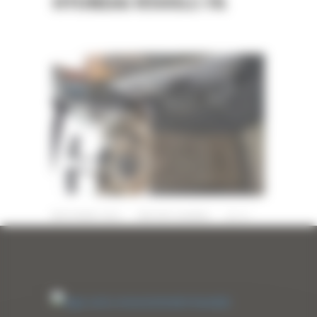
HYUNDAI R500LC-7A
28 MARS 2022
PAR
ERIC ALVAREZ
0