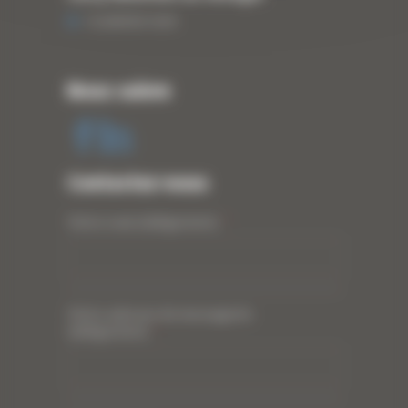
13 JANVIER 2020
Nous suivre
Contactez-nous
Votre nom (obligatoire)
*
Votre adresse de messagerie
(obligatoire)
*