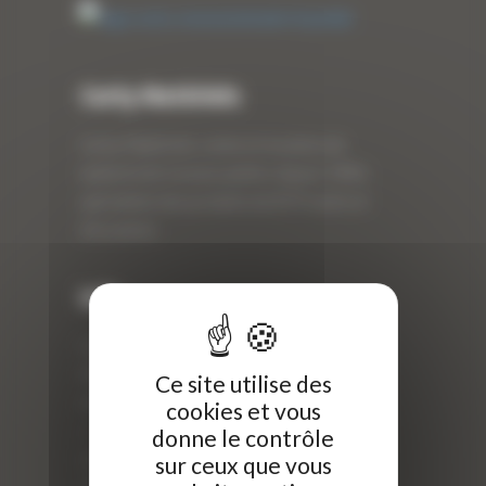
Curty Matériels
Curty Matériels, vente et location de
matériel de travaux publics depuis 1983,
spécialiste des produits de BTP neufs et
d’occasion.
Info
Curty Matériels
40 Rue Roger Salengro,
Ce site utilise des
69 740 Genas, France
cookies et vous
//
donne le contrôle
ZI Arbin
sur ceux que vous