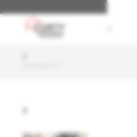
Panneau de gestion des cookies
7
CURTY MATÉRIELS
/
7
7