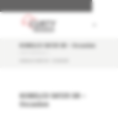
Panneau de gestion des cookies
KOBELCO SK135 SR – Occasion
CURTY MATÉRIELS
/
KOBELCO SK135 SR – OCCASION
KOBELCO SK135 SR –
Occasion