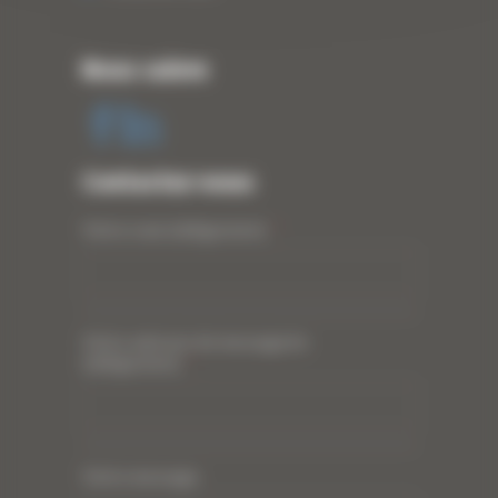
Nous suivre
Contactez-nous
Votre nom (obligatoire)
*
Votre adresse de messagerie
(obligatoire)
*
Votre message