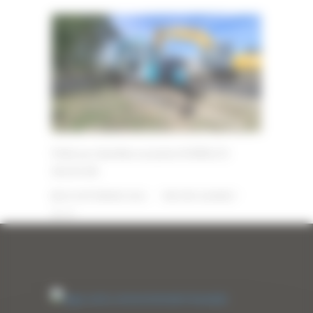
Pelle sur chenilles occasion KOBELCO
SK135 SR
20 SEPTEMBRE 2024
PAR
ERIC ALVAREZ
0