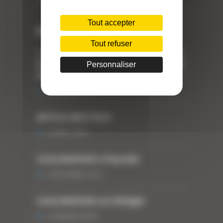
Téléphone : 04 78 90 57 00
Tout accepter
Dernières actualités
Tout refuser
« Nous achetons avant tout du Curty
Matériels », David Hernandez de chez
Personnaliser
DBS
25 FÉVRIER 2021
ARTICLE WESTTECH
6 MARS 2018
Curty Matériels à Paysalia
3 DÉCEMBRE 2019
Curty Matériels au Sénégal
13 JANVIER 2020