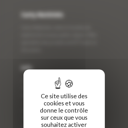
Curty Matériels
Curty Matériels, vente et location de
matériel de travaux publics depuis 1983,
spécialiste des produits de BTP neufs et
d’occasion.
Info
Curty Matériels
40 Rue Roger Salengro,
Ce site utilise des
69 740 Genas, France
cookies et vous
//
donne le contrôle
ZI Arbin
sur ceux que vous
73 800 Montmélian
souhaitez activer