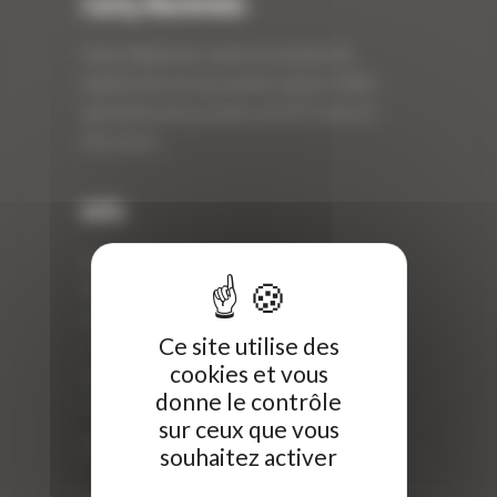
Curty Matériels
Curty Matériels, vente et location de
matériel de travaux publics depuis 1983,
spécialiste des produits de BTP neufs et
d’occasion.
Info
Curty Matériels
40 Rue Roger Salengro,
69 740 Genas, France
Ce site utilise des
//
cookies et vous
ZI Arbin
donne le contrôle
73 800 Montmélian
sur ceux que vous
Téléphone : 04 78 90 57 00
souhaitez activer