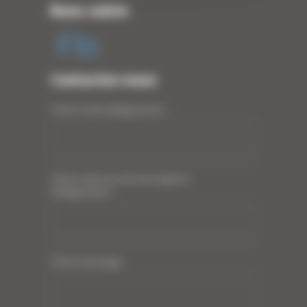
Nous suivre
Contactez-nous
Votre nom (obligatoire)
*
Votre adresse de messagerie
(obligatoire)
*
Votre message