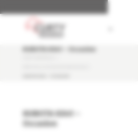
Panneau de gestion des cookies
KUBOTA KX41 – Occasion
CURTY MATÉRIELS
/
MINI PELLE OCCASION KUBOTA KX41
/
KUBOTA KX41 – OCCASION
KUBOTA KX41 –
Occasion