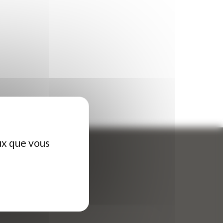
ux que vous
ontactez-nous
tre nom (obligatoire)
*