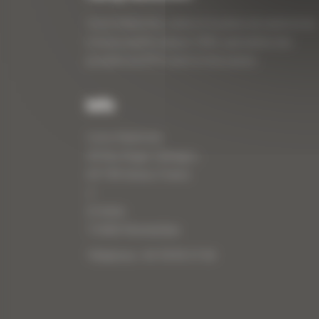
Curty Matériels, vente et location de matériel de
travaux publics depuis 1983, spécialiste des
produits de BTP neufs et d’occasion.
Info
Curty Matériels
40 Rue Roger Salengro,
69 740 Genas, France
//
ZI Arbin
73 800 Montmélian
Téléphone : 04 78 90 57 00