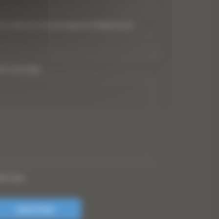
tre adresse de messagerie (obligatoire)
*
tre message
PTCHA