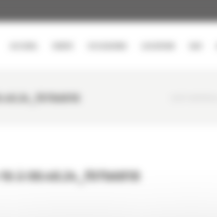
ACCUEIL
VENTE
OCCASIONS
LOCATION
SAV
8.48.24_f07b6818
CURTY MATÉRIE
16 à 08.48.24_f07b6818