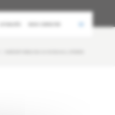
ACTUALITÉS
NOUS CONTACTER
LS
/
WHATSAPP IMAGE 2024-04-16 À 08.48.24_F07B6818