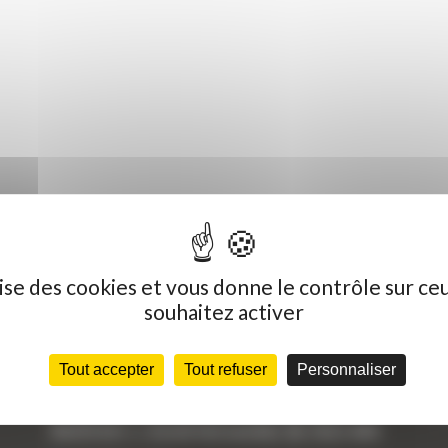
ilise des cookies et vous donne le contrôle sur ce
souhaitez activer
Dernières actualités
C
Tout accepter
Tout refuser
Personnaliser
« Nous achetons avant tout du Curty
Vo
Matériels », David Hernandez de chez DBS