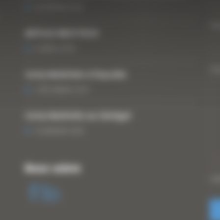
25 FÉVRIER 2021
Vo
ARTICLE WESTTECH
6 MARS 2018
Vo
Curty Matériels à Paysalia
3 DÉCEMBRE 2019
Curty Matériels au Sénégal
13 JANVIER 2020
Nous suivre
CA