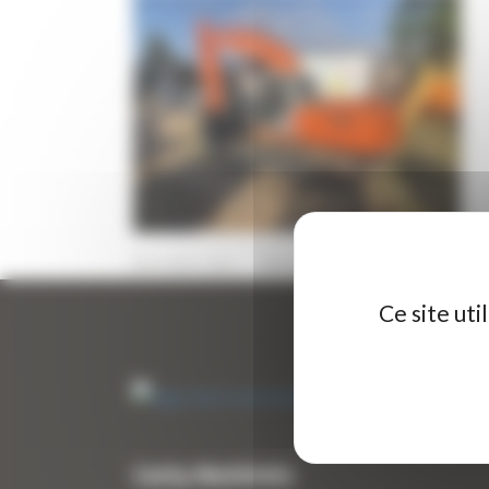
19 AVRIL 2024
PAR
ERIC ALVAREZ
0
Ce site ut
Curty Matériels