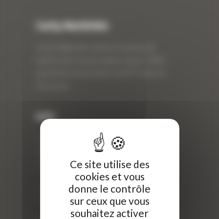
Curty Matériels
Curty Matériels, vente et location de
matériel de travaux publics depuis 1983,
spécialiste des produits de BTP neufs et
d’occasion.
Info
Curty Matériels
40 Rue Roger Salengro,
Ce site utilise des
69 740 Genas, France
cookies et vous
//
donne le contrôle
ZI Arbin
sur ceux que vous
73 800 Montmélian
souhaitez activer