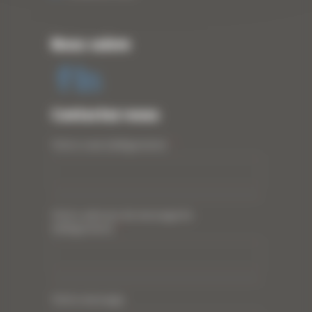
Nous suivre
Contactez-nous
Votre nom (obligatoire)
*
Votre adresse de messagerie
(obligatoire)
*
Votre message