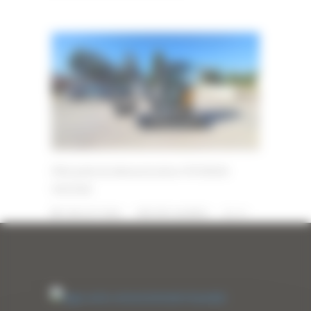
Mini pelle de démonstration HYUNDAI
HX25AZ
3 JUILLET 2026
PAR
ERIC ALVAREZ
0