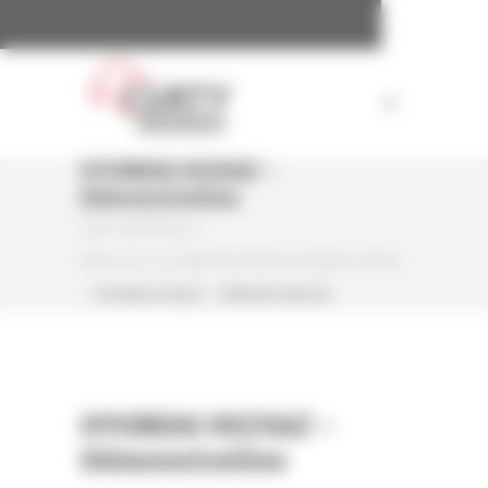
Panneau de gestion des cookies
HYUNDAI HX25AZ –
Démonstration
CURTY MATÉRIELS
/
MINI PELLE DE DÉMONSTRATION HYUNDAI HX25AZ
/
HYUNDAI HX25AZ – DÉMONSTRATION
HYUNDAI HX25AZ –
Démonstration