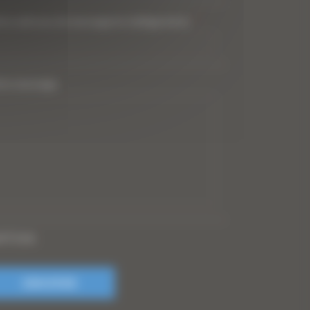
tre adresse de messagerie (obligatoire)
*
tre message
PTCHA