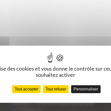
ilise des cookies et vous donne le contrôle sur ce
souhaitez activer
Dernières actualités
C
Tout accepter
Tout refuser
Personnaliser
« Nous achetons avant tout du Curty
Vo
Matériels », David Hernandez de chez DBS
25 FÉVRIER 2021