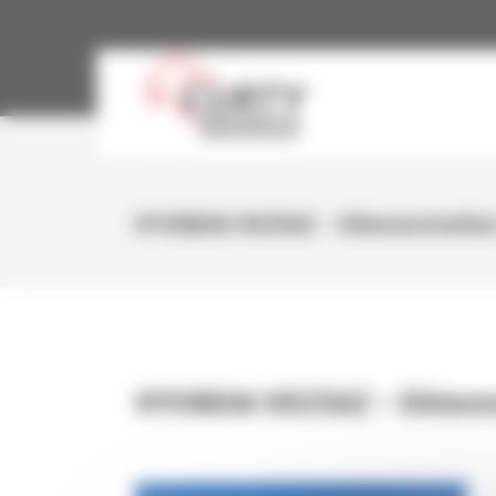
Panneau de gestion des cookies
HYUNDAI HX25AZ – Démonstratio
HYUNDAI HX25AZ – Démon