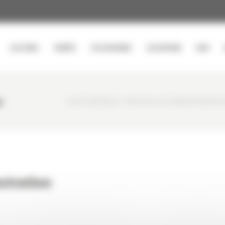
ACCUEIL
VENTE
OCCASIONS
LOCATION
SAV
n
CURTY MATÉRIELS
/
MINI PELLE DE DÉMONSTRATION 
stration