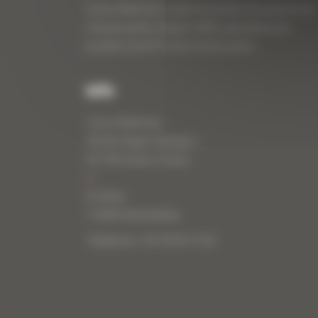
Curty Matériels, vente et location de matériel de
travaux publics depuis 1983, spécialiste des
produits de BTP neufs et d’occasion.
Info
Curty Matériels
40 Rue Roger Salengro,
69 740 Genas, France
//
ZI Arbin
73 800 Montmélian
Téléphone : 04 78 90 57 00