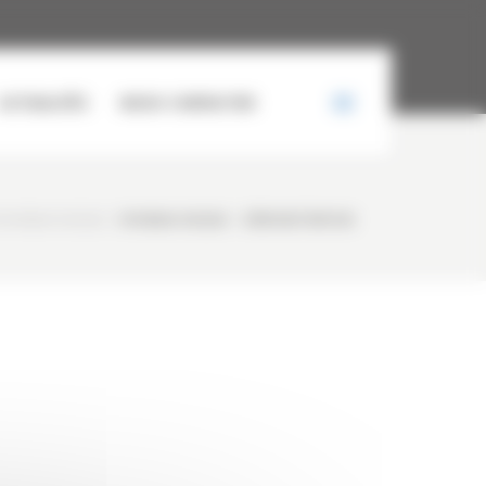
ACTUALITÉS
NOUS CONTACTER
HYUNDAI HX25AZ
/
HYUNDAI HX25AZ – DÉMONSTRATION