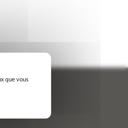
ux que vous
ontactez-nous
tre nom (obligatoire)
*