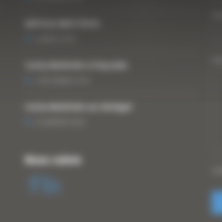
Vo
ARTICLE WESTTECH
6 MARS 2018
Vo
Curty Matériels à Paysalia
3 DÉCEMBRE 2019
Curty Matériels au Sénégal
13 JANVIER 2020
Nous suivre
CA