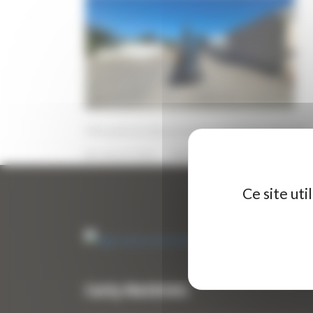
Mini pelle de démonstration HYUNDAI HX25AZ
3 JUILLET 2026
PAR
ERIC ALVAREZ
0
Ce site ut
Curty Matériels