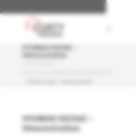
Panneau de gestion des cookies
HYUNDAI HX25AZ –
Démonstration
CURTY MATÉRIELS
/
MINI PELLE DE DÉMONSTRATION HYUNDAI HX25AZ
/
HYUNDAI HX25AZ – DÉMONSTRATION
HYUNDAI HX25AZ –
Démonstration