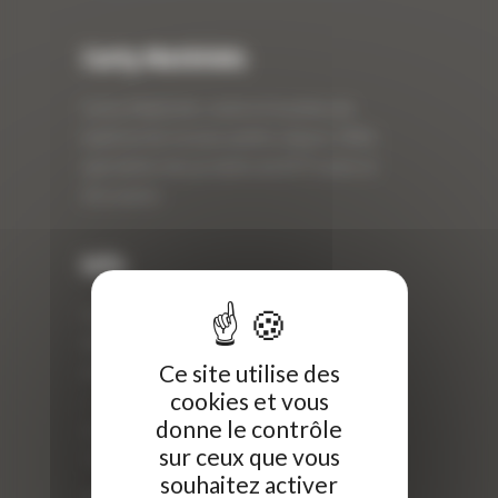
Curty Matériels
Curty Matériels, vente et location de
matériel de travaux publics depuis 1983,
spécialiste des produits de BTP neufs et
d’occasion.
Info
Curty Matériels
40 Rue Roger Salengro,
Ce site utilise des
69 740 Genas, France
cookies et vous
//
donne le contrôle
ZI Arbin
sur ceux que vous
73 800 Montmélian
souhaitez activer