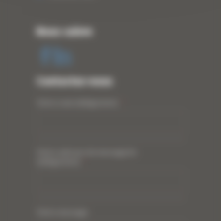
Nous suivre
Contactez-nous
Votre nom (obligatoire)
*
Votre adresse de messagerie
(obligatoire)
*
Votre message