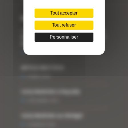
Téléphone : 04 78 90 57 00
Tout accepter
Dernières actualités
Tout refuser
« Nous achetons avant tout du Curty
Matériels », David Hernandez de chez
Personnaliser
DBS
25 FÉVRIER 2021
ARTICLE WESTTECH
6 MARS 2018
Curty Matériels à Paysalia
3 DÉCEMBRE 2019
Curty Matériels au Sénégal
13 JANVIER 2020