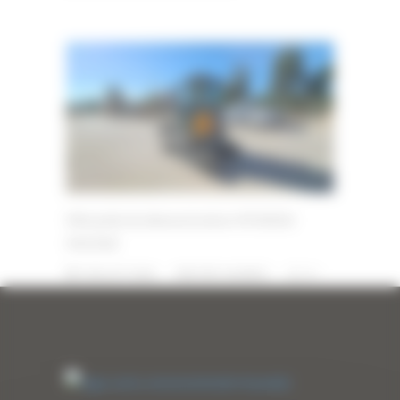
Mini pelle de démonstration HYUNDAI
HX25AZ
3 JUILLET 2026
PAR
ERIC ALVAREZ
0