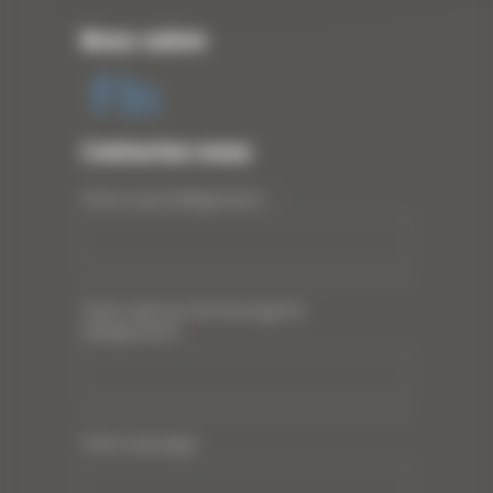
Nous suivre
Contactez-nous
Votre nom (obligatoire)
*
Votre adresse de messagerie
(obligatoire)
*
Votre message