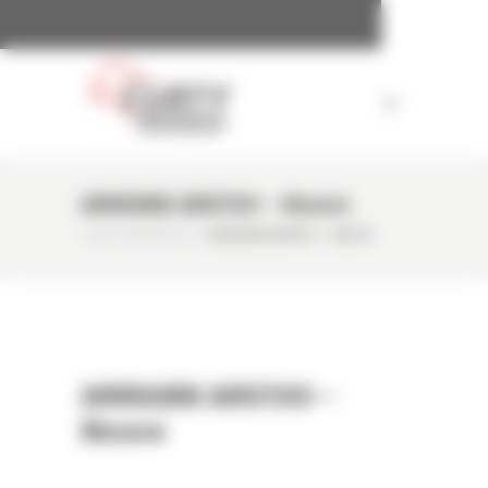
Panneau de gestion des cookies
AMMANN AMX100 – Neuve
CURTY MATÉRIELS
/
AMMANN AMX100 – NEUVE
AMMANN AMX100 –
Neuve