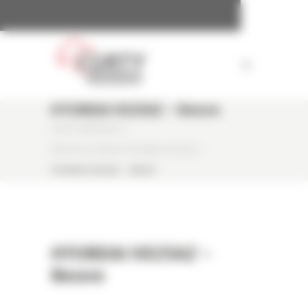
Panneau de gestion des cookies
HYUNDAI HX25AZ – Neuve
CURTY MATÉRIELS
/
MINI PELLE NEUVE HYUNDAI HX25AZ
/
HYUNDAI HX25AZ – NEUVE
HYUNDAI HX25AZ –
Neuve