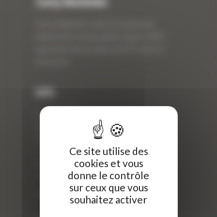
Curty Matériels
Curty Matériels, vente et location de
matériel de travaux publics depuis 1983,
spécialiste des produits de BTP neufs et
d’occasion.
Info
Curty Matériels
40 Rue Roger Salengro,
69 740 Genas, France
Ce site utilise des
//
cookies et vous
ZI Arbin
donne le contrôle
73 800 Montmélian
sur ceux que vous
Téléphone : 04 78 90 57 00
souhaitez activer