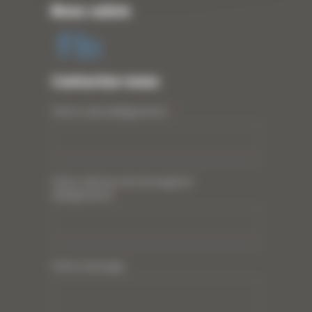
Nous suivre
Contactez-nous
Votre nom (obligatoire)
*
Votre adresse de messagerie
(obligatoire)
*
Votre message