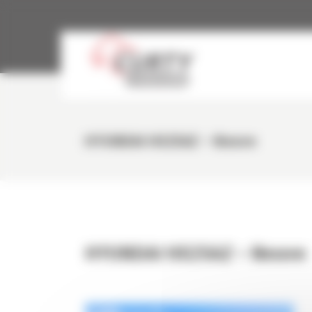
Panneau de gestion des cookies
HYUNDAI HX25AZ – Neuve
HYUNDAI HX25AZ – Neuve