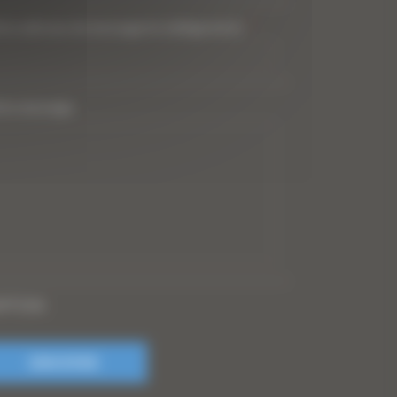
tre adresse de messagerie (obligatoire)
*
tre message
PTCHA