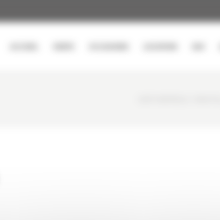
ACCUEIL
VENTE
OCCASIONS
LOCATION
SAV
CURTY MATÉRIELS
/
MINI PE