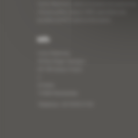
Curty Matériels, vente et location de matériel de
travaux publics depuis 1983, spécialiste des
produits de BTP neufs et d’occasion.
Info
Curty Matériels
40 Rue Roger Salengro,
69 740 Genas, France
//
ZI Arbin
73 800 Montmélian
Téléphone : 04 78 90 57 00