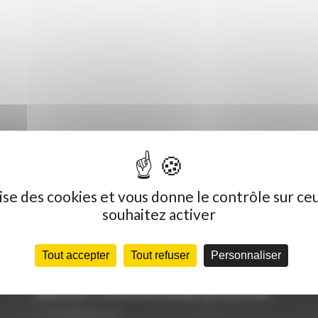
ilise des cookies et vous donne le contrôle sur ce
souhaitez activer
Dernières actualités
C
Tout accepter
Tout refuser
Personnaliser
« Nous achetons avant tout du Curty
Vo
Matériels », David Hernandez de chez DBS
25 FÉVRIER 2021