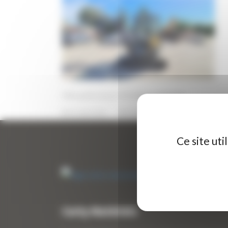
Mini pelle neuve HYUNDAI HX25AZ
10 JUIN 2026
PAR
ERIC ALVAREZ
0
Ce site ut
Curty Matériels