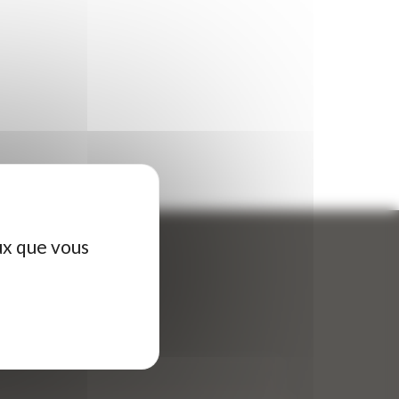
ux que vous
ontactez-nous
tre nom (obligatoire)
*