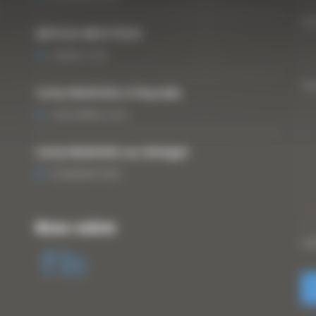
Vo
ARTICLE WESTTECH
6 MARS 2018
Vo
Curty Matériels à Paysalia
3 DÉCEMBRE 2019
Curty Matériels au Sénégal
13 JANVIER 2020
Nous suivre
CA