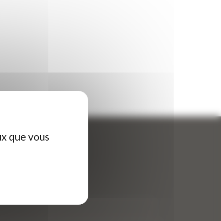
ux que vous
ontactez-nous
tre nom (obligatoire)
*