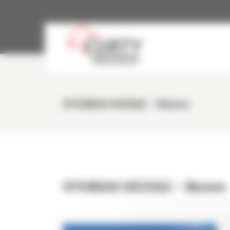
Panneau de gestion des cookies
HYUNDAI HX25AZ – Neuve
HYUNDAI HX25AZ – Neuve