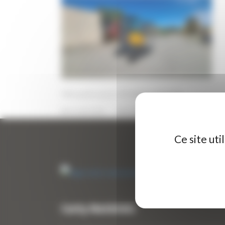
Mini pelle neuve HYUNDAI HX25AZ
10 JUIN 2026
PAR
ERIC ALVAREZ
0
Ce site ut
Curty Matériels