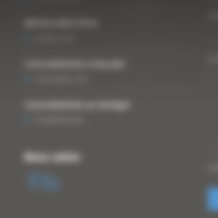
Vo
ARTICLE WESTTECH
6 MARS 2018
Vo
Curty Matériels à Paysalia
3 DÉCEMBRE 2019
Curty Matériels au Sénégal
13 JANVIER 2020
Nous suivre
CA