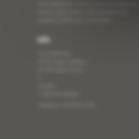
Curty Matériels, vente et location de matériel de
travaux publics depuis 1983, spécialiste des
produits de BTP neufs et d’occasion.
Info
Curty Matériels
40 Rue Roger Salengro,
69 740 Genas, France
//
ZI Arbin
73 800 Montmélian
Téléphone : 04 78 90 57 00