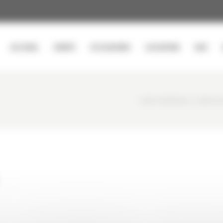
ACCUEIL
VENTE
OCCASIONS
LOCATION
SAV
CURTY MATÉRIELS
/
MINI PE