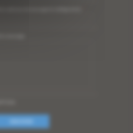
tre adresse de messagerie (obligatoire)
*
tre message
PTCHA