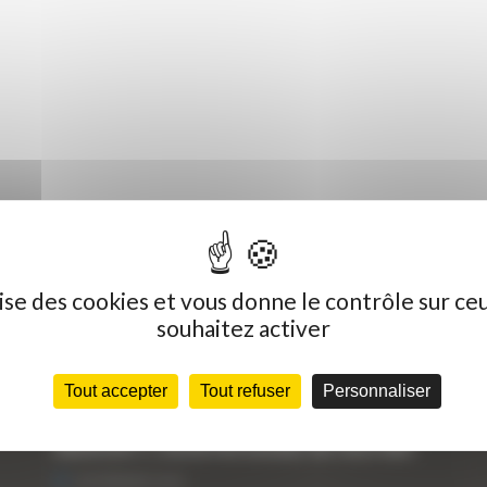
ilise des cookies et vous donne le contrôle sur ce
souhaitez activer
Dernières actualités
C
Tout accepter
Tout refuser
Personnaliser
« Nous achetons avant tout du Curty
Vo
Matériels », David Hernandez de chez DBS
25 FÉVRIER 2021