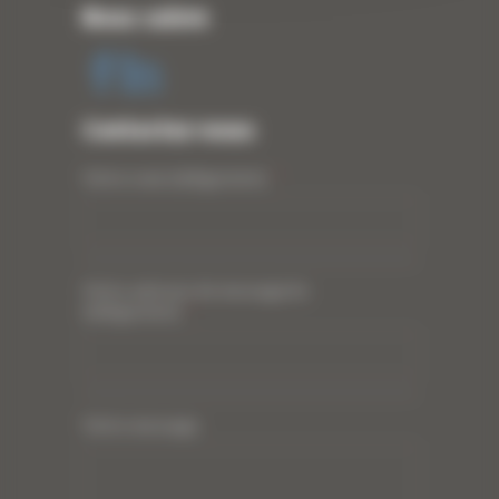
Nous suivre
Contactez-nous
Votre nom (obligatoire)
*
Votre adresse de messagerie
(obligatoire)
*
Votre message