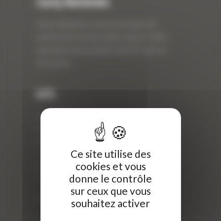
Curty Matériels
Curty Matériels, vente et location de
matériel de travaux publics depuis 1983,
spécialiste des produits de BTP neufs et
d’occasion.
Info
Curty Matériels
40 Rue Roger Salengro,
69 740 Genas, France
Ce site utilise des
//
cookies et vous
ZI Arbin
donne le contrôle
73 800 Montmélian
sur ceux que vous
Téléphone : 04 78 90 57 00
souhaitez activer