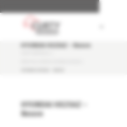
Panneau de gestion des cookies
HYUNDAI HX25AZ – Neuve
CURTY MATÉRIELS
/
MINI PELLE NEUVE HYUNDAI HX25AZ
/
HYUNDAI HX25AZ – NEUVE
HYUNDAI HX25AZ –
Neuve