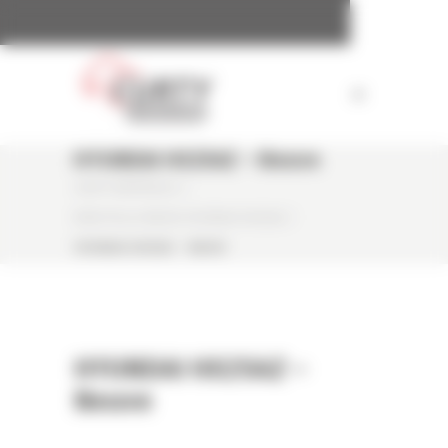
Panneau de gestion des cookies
HYUNDAI HX25AZ – Neuve
CURTY MATÉRIELS
/
MINI PELLE NEUVE HYUNDAI HX25AZ
/
HYUNDAI HX25AZ – NEUVE
HYUNDAI HX25AZ –
Neuve