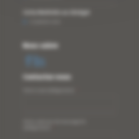
Curty Matériels au Sénégal
13 JANVIER 2020
Nous suivre
Contactez-nous
Votre nom (obligatoire)
*
Votre adresse de messagerie
(obligatoire)
*