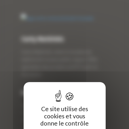
Curty Matériels
Curty Matériels, vente et location de
matériel de travaux publics depuis 1983,
spécialiste des produits de BTP neufs et
d’occasion.
Info
Curty Matériels
Ce site utilise des
40 Rue Roger Salengro,
cookies et vous
69 740 Genas, France
donne le contrôle
//