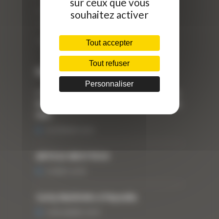
sur ceux que vous
ZI Arbin
souhaitez activer
73 800 Montmélian
Téléphone : 04 78 90 57 00
Tout accepter
Tout refuser
Dernières actualités
Personnaliser
« Nous achetons avant tout du Curty
Matériels », David Hernandez de chez
DBS
25 FÉVRIER 2021
ARTICLE WESTTECH
6 MARS 2018
Curty Matériels à Paysalia
3 DÉCEMBRE 2019