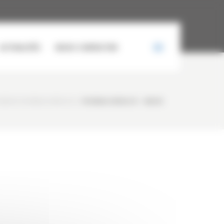
ACTUALITÉS
NOUS CONTACTER
 NEUVE HYUNDAI HX55A CR
/
HYUNDAI HX55A CR – NEUVE