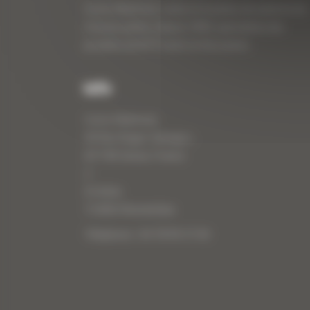
Curty Matériels, vente et location de matériel de
travaux publics depuis 1983, spécialiste des
produits de BTP neufs et d’occasion.
Info
Curty Matériels
40 Rue Roger Salengro,
69 740 Genas, France
//
ZI Arbin
73 800 Montmélian
Téléphone : 04 78 90 57 00