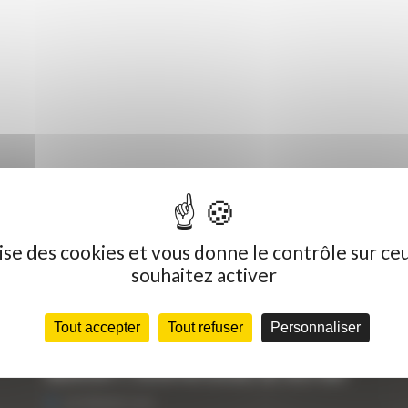
ilise des cookies et vous donne le contrôle sur ce
souhaitez activer
Dernières actualités
C
Tout accepter
Tout refuser
Personnaliser
« Nous achetons avant tout du Curty
Vo
Matériels », David Hernandez de chez DBS
25 FÉVRIER 2021