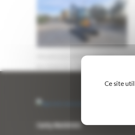
Mini pelle neuve HYUNDAI HX55A CR
24 FÉVRIER 2026
PAR
ERIC ALVAREZ
0
Ce site ut
Curty Matériels