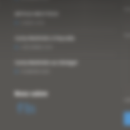
Vo
ARTICLE WESTTECH
6 MARS 2018
Vo
Curty Matériels à Paysalia
3 DÉCEMBRE 2019
Curty Matériels au Sénégal
13 JANVIER 2020
Nous suivre
CA