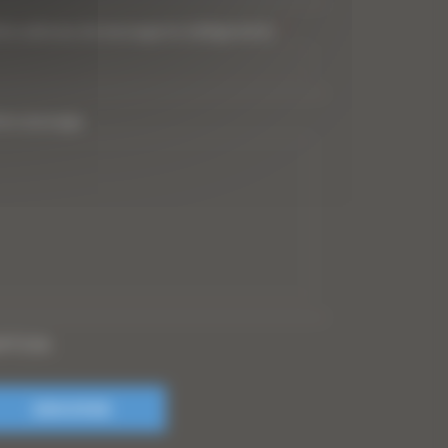
tre adresse de messagerie (obligatoire)
*
tre message
PTCHA