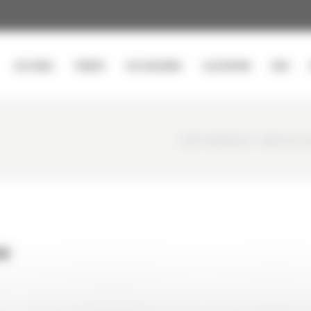
ACCUEIL
VENTE
OCCASIONS
LOCATION
SAV
CURTY MATÉRIELS
/
MINI PELLE
e