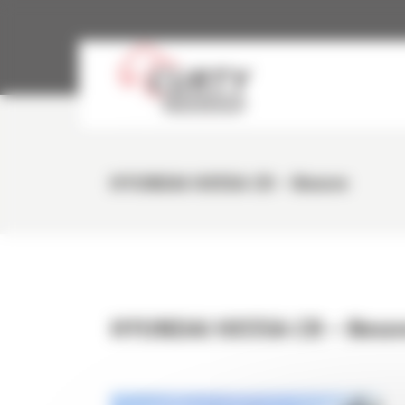
Panneau de gestion des cookies
HYUNDAI HX55A CR – Neuve
HYUNDAI HX55A CR – Neuv