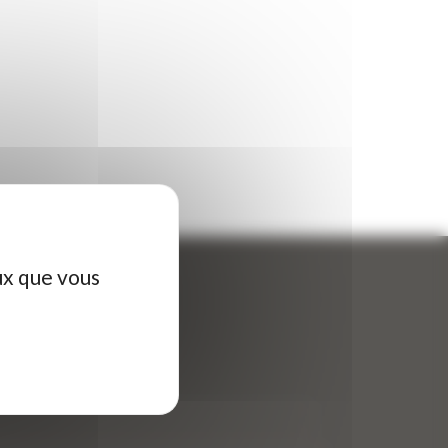
ux que vous
ontactez-nous
tre nom (obligatoire)
*