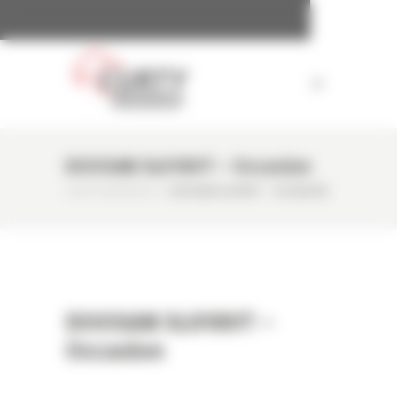
Panneau de gestion des cookies
DOOSAN SL018VT – Occasion
CURTY MATÉRIELS
/
DOOSAN SL018VT – OCCASION
DOOSAN SL018VT –
Occasion