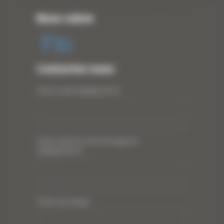
Nous suivre
Contactez-nous
Votre nom (obligatoire)
*
Votre adresse de messagerie
(obligatoire)
*
Votre message