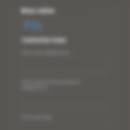
Nous suivre
Contactez-nous
Votre nom (obligatoire)
*
Votre adresse de messagerie
(obligatoire)
*
Votre message