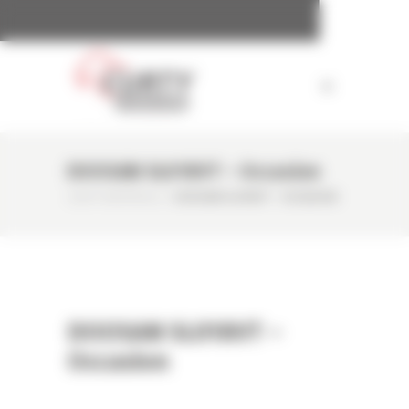
Panneau de gestion des cookies
DOOSAN SL018VT – Occasion
CURTY MATÉRIELS
/
DOOSAN SL018VT – OCCASION
DOOSAN SL018VT –
Occasion