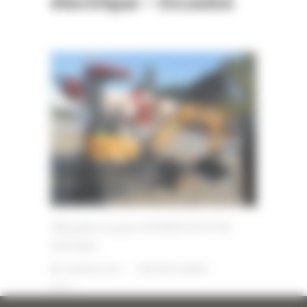
électrique – Occasion
Mini pelle occasion HYUNDAI R17Z-9A
électrique
9 FÉVRIER 2023
PAR
ERIC ALVAREZ
0