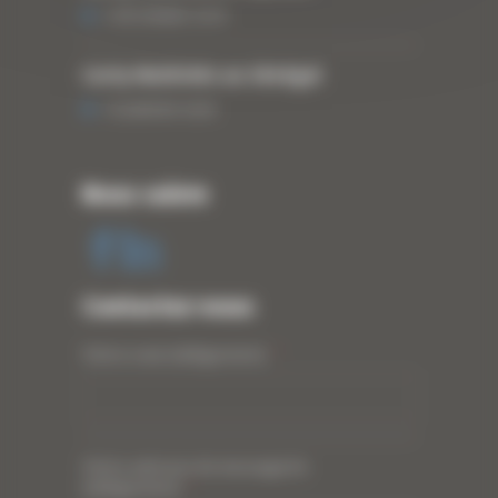
3 DÉCEMBRE 2019
Curty Matériels au Sénégal
13 JANVIER 2020
Nous suivre
Contactez-nous
Votre nom (obligatoire)
*
Votre adresse de messagerie
(obligatoire)
*