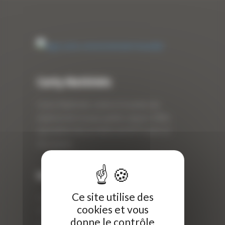
Curty Matériels
Curty Matériels, vente et location de
matériel de travaux publics depuis 1983,
spécialiste des produits de BTP neufs et
d’occasion.
Info
Ce site utilise des
Curty Matériels
cookies et vous
40 Rue Roger Salengro,
donne le contrôle
69 740 Genas, France