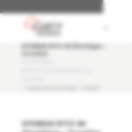
Panneau de gestion des cookies
HYUNDAI R17Z-9A Électrique –
Occasion
CURTY MATÉRIELS
/
MINI PELLE OCCASION HYUNDAI R17Z-9A
ÉLECTRIQUE
/
HYUNDAI R17Z-9A ÉLECTRIQUE – OCCASION
HYUNDAI R17Z-9A