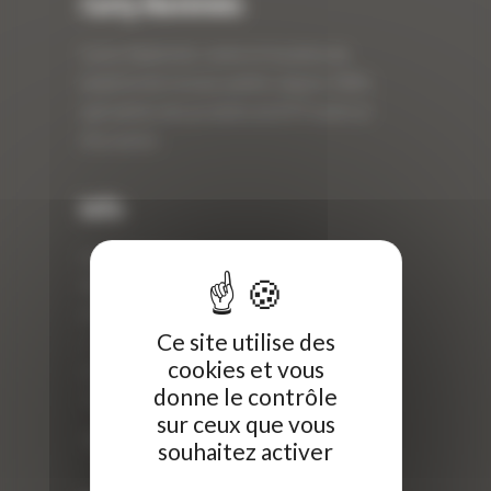
Curty Matériels
Curty Matériels, vente et location de
matériel de travaux publics depuis 1983,
spécialiste des produits de BTP neufs et
d’occasion.
Info
Curty Matériels
40 Rue Roger Salengro,
69 740 Genas, France
Ce site utilise des
//
cookies et vous
ZI Arbin
donne le contrôle
73 800 Montmélian
sur ceux que vous
Téléphone : 04 78 90 57 00
souhaitez activer