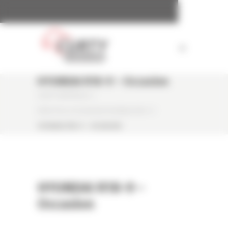
Panneau de gestion des cookies
HYUNDAI R18-9 – Occasion
CURTY MATÉRIELS
/
MINI PELLE OCCASION HYUNDAI R18-9
/
HYUNDAI R18-9 – OCCASION
HYUNDAI R18-9 –
Occasion