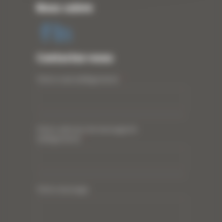
Nous suivre
Contactez-nous
Votre nom (obligatoire)
*
Votre adresse de messagerie
(obligatoire)
*
Votre message