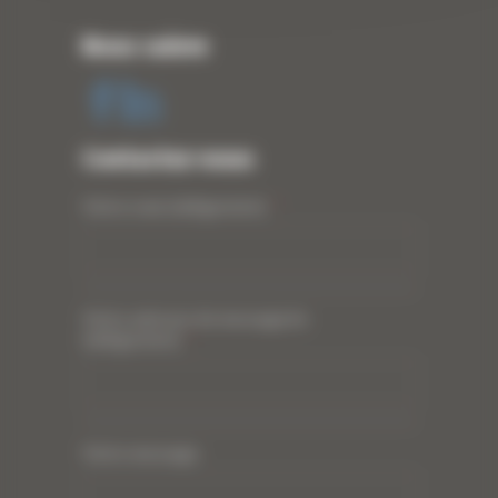
Nous suivre
Contactez-nous
Votre nom (obligatoire)
*
Votre adresse de messagerie
(obligatoire)
*
Votre message