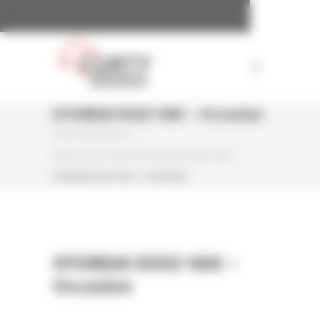
Panneau de gestion des cookies
HYUNDAI R30Z-9AK – Occasion
CURTY MATÉRIELS
/
MINI PELLE OCCASION HYUNDAI R30Z-9AK
/
HYUNDAI R30Z-9AK – OCCASION
HYUNDAI R30Z-9AK –
Occasion