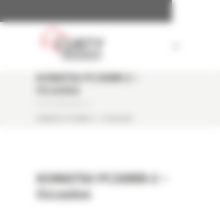
Panneau de gestion des cookies
KOMATSU PC30MR-2 –
Occasion
CURTY MATÉRIELS
/
KOMATSU PC30MR-2 – OCCASION
KOMATSU PC30MR-2 –
Occasion