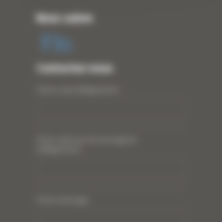
Nous suivre
Contactez-nous
Votre nom (obligatoire)
*
Votre adresse de messagerie
(obligatoire)
*
Votre message