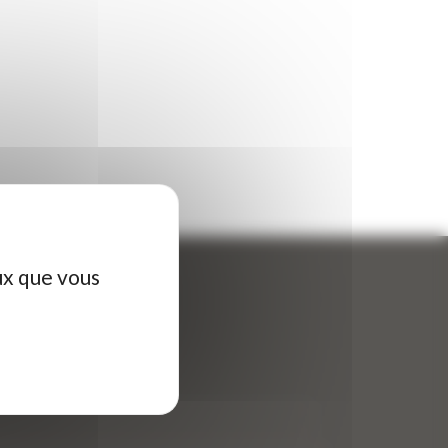
ux que vous
ontactez-nous
tre nom (obligatoire)
*