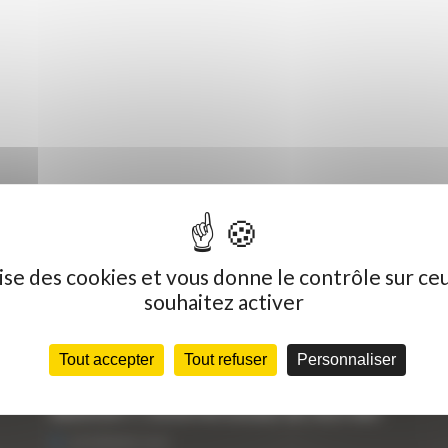
ilise des cookies et vous donne le contrôle sur ce
souhaitez activer
Dernières actualités
C
Tout accepter
Tout refuser
Personnaliser
« Nous achetons avant tout du Curty
Vo
Matériels », David Hernandez de chez DBS
25 FÉVRIER 2021