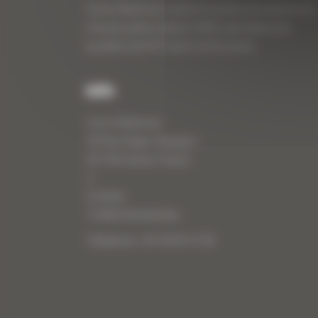
Curty Matériels, vente et location de matériel de
travaux publics depuis 1983, spécialiste des
produits de BTP neufs et d’occasion.
Info
Curty Matériels
40 Rue Roger Salengro,
69 740 Genas, France
//
ZI Arbin
73 800 Montmélian
Téléphone : 04 78 90 57 00