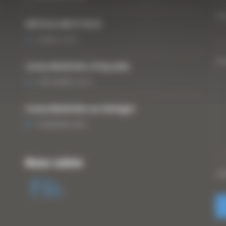
Vo
ARTICLE WESTTECH
6 MARS 2018
Vo
Curty Matériels à Paysalia
3 DÉCEMBRE 2019
Curty Matériels au Sénégal
13 JANVIER 2020
Nous suivre
CA