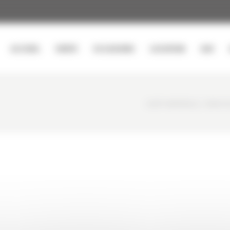
ACCUEIL
VENTE
OCCASIONS
LOCATION
SAV
CURTY MATÉRIELS
/
MINI P