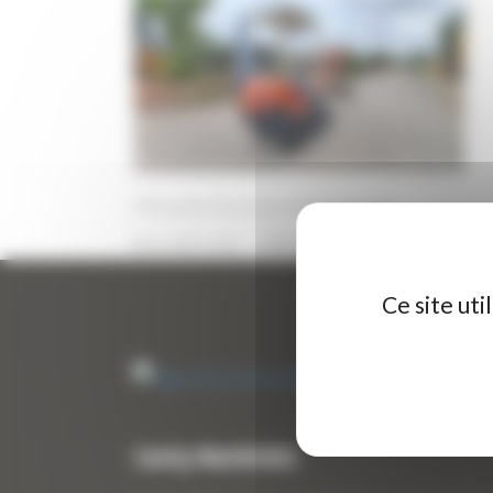
Mini pelle d’occasion KUBOTA KX41
29 AOÛT 2025
PAR
ERIC ALVAREZ
0
Ce site ut
Curty Matériels