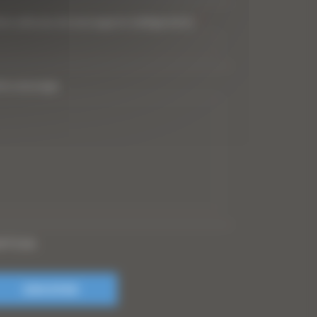
tre adresse de messagerie (obligatoire)
*
tre message
PTCHA