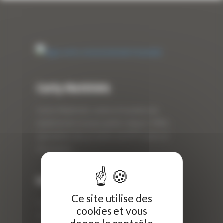
Curty Matériels
Curty Matériels, vente et location de
matériel de travaux publics depuis 1983,
spécialiste des produits de BTP neufs et
d’occasion.
Info
Ce site utilise des
Curty Matériels
cookies et vous
40 Rue Roger Salengro,
donne le contrôle