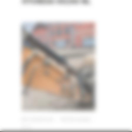
HYUNDAI HX260 NL
13 FÉVRIER 2023
PAR
ERIC ALVAREZ
0