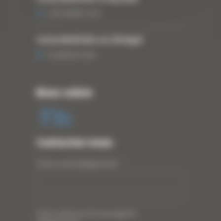
3 DÉCEMBRE 2019
Curty Matériels au Sénégal
13 JANVIER 2020
Nous suivre
Contactez-nous
Votre nom (obligatoire)
*
Votre adresse de messagerie