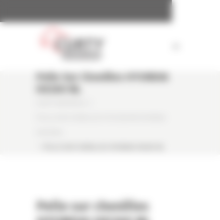
Panneau de gestion des cookies
Pelle Sur Chenilles HYUNDAI
HX260 NL
CURTY MATÉRIELS
/
PELLE SUR CHENILLES D'OCCASION HYUNDAI
HX260NL
/
PELLE SUR CHENILLES HYUNDAI HX260 NL
Pelle sur chenilles