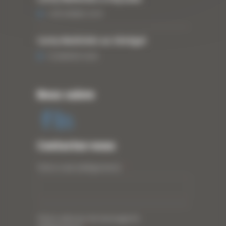
3 DÉCEMBRE 2019
Curty Matériels au Sénégal
13 JANVIER 2020
Nous suivre
Contactez-nous
Votre nom (obligatoire)
*
Votre adresse de messagerie