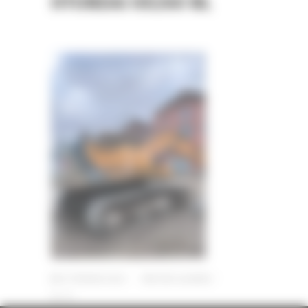
HYUNDAI HX260 NL
13 FÉVRIER 2023
PAR
ERIC ALVAREZ
0