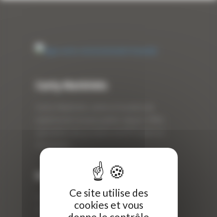
Curty Matériels
Curty Matériels, vente et location de
matériel de travaux publics depuis 1983,
spécialiste des produits de BTP neufs et
d’occasion.
Info
Ce site utilise des
Curty Matériels
cookies et vous
40 Rue Roger Salengro,
donne le contrôle