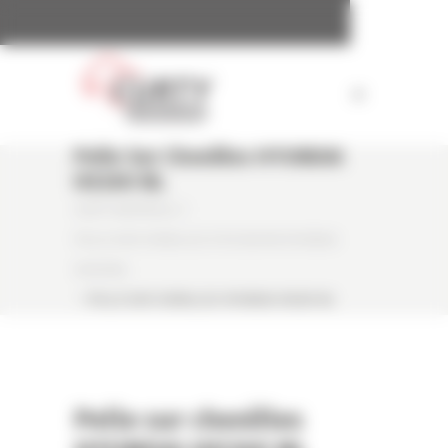
Panneau de gestion des cookies
Pelle Sur Chenilles HYUNDAI
HX260 NL
CURTY MATÉRIELS
/
PELLE SUR CHENILLES D'OCCASION HYUNDAI
HX260NL
/
PELLE SUR CHENILLES HYUNDAI HX260 NL
Pelle sur chenilles