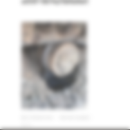
a55f-187421bfa9a1
13 FÉVRIER 2023
PAR
ERIC ALVAREZ
0