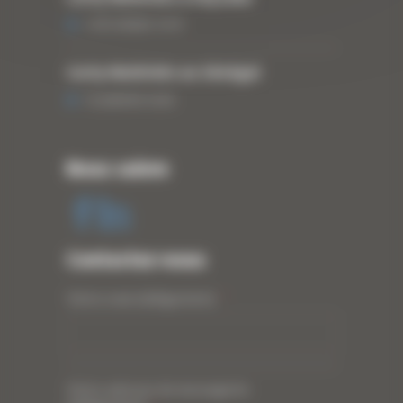
3 DÉCEMBRE 2019
Curty Matériels au Sénégal
13 JANVIER 2020
Nous suivre
Contactez-nous
Votre nom (obligatoire)
*
Votre adresse de messagerie