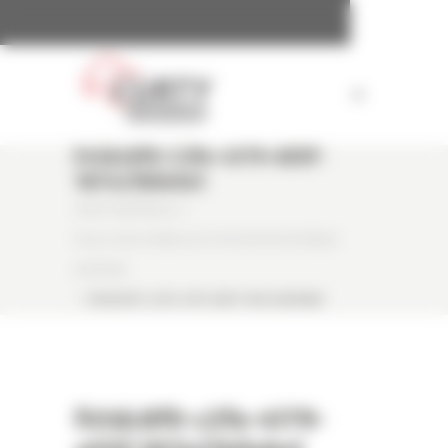
Panneau de gestion des cookies
F41dc8f0-C2fe-4179-A55f-
187421bfa9a1
CURTY MATÉRIELS
/
PELLE SUR CHENILLES D'OCCASION HYUNDAI
HX260NL
/
F41DC8F0-C2FE-4179-A55F-187421BFA9A1
f41dc8f0-c2fe-4179-