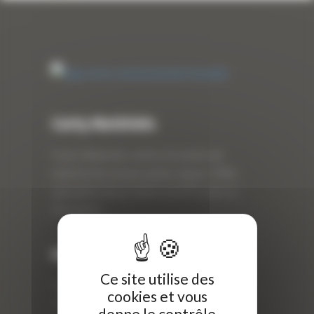
Curty Matériels
Curty Matériels, vente et location de
matériel de travaux publics depuis 1983,
spécialiste des produits de BTP neufs et
d’occasion.
Info
Ce site utilise des
Curty Matériels
cookies et vous
40 Rue Roger Salengro,
donne le contrôle