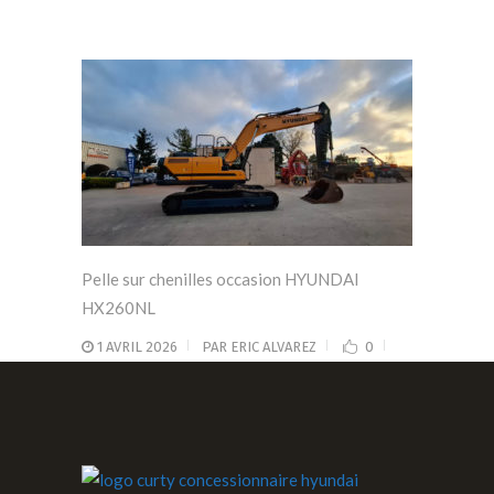
Pelle sur chenilles occasion HYUNDAI
HX260NL
1 AVRIL 2026
PAR
ERIC ALVAREZ
0