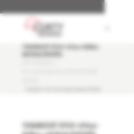
Panneau de gestion des cookies
139d653f-5741-414a-8dba-
A67bdcfd59f0
CURTY MATÉRIELS
/
PELLE SUR CHENILLES OCCASION HYUNDAI
HX260NL
/
139D653F-5741-414A-8DBA-A67BDCFD59F0
139d653f-5741-414a-