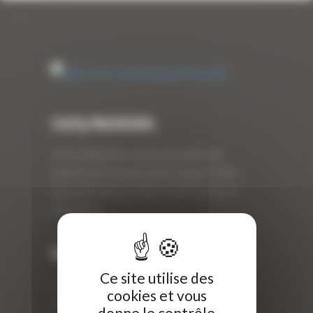
Curty Matériels
Curty Matériels, vente et location de
matériel de travaux publics depuis 1983,
spécialiste des produits de BTP neufs et
d’occasion.
Info
Ce site utilise des
Curty Matériels
cookies et vous
40 Rue Roger Salengro,
donne le contrôle