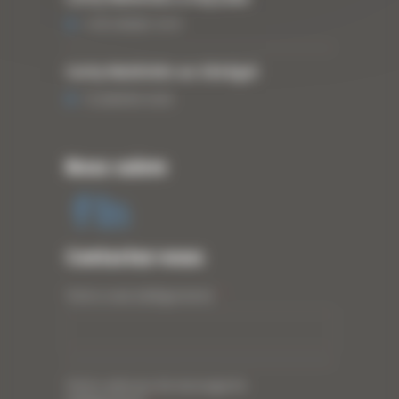
3 DÉCEMBRE 2019
Curty Matériels au Sénégal
13 JANVIER 2020
Nous suivre
Contactez-nous
Votre nom (obligatoire)
*
Votre adresse de messagerie