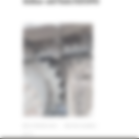
8dba-a67bdcfd59f0
10 FÉVRIER 2023
PAR
ERIC ALVAREZ
0