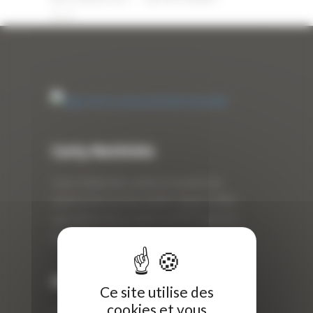
0
Curty Matériels
Curty Matériels, vente et location de
matériel de travaux publics depuis 1983,
spécialiste des produits de BTP neufs et
d’occasion.
Info
Ce site utilise des
cookies et vous
Curty Matériels