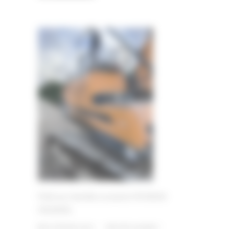
Pelle sur chenilles occasion HYUNDAI
HX260NL
10 FÉVRIER 2023
PAR
ERIC ALVAREZ