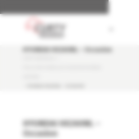
Panneau de gestion des cookies
HYUNDAI HX260NL – Occasion
CURTY MATÉRIELS
/
PELLE SUR CHENILLES OCCASION HYUNDAI
HX260NL
/
HYUNDAI HX260NL – OCCASION
HYUNDAI HX260NL –
Occasion