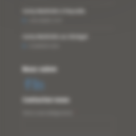
Curty Matériels à Paysalia
3 DÉCEMBRE 2019
Curty Matériels au Sénégal
13 JANVIER 2020
Nous suivre
Contactez-nous
Votre nom (obligatoire)
*