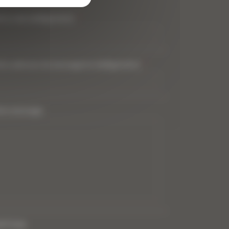
tre nom (obligatoire)
*
tre adresse de messagerie (obligatoire)
*
tre message
PTCHA