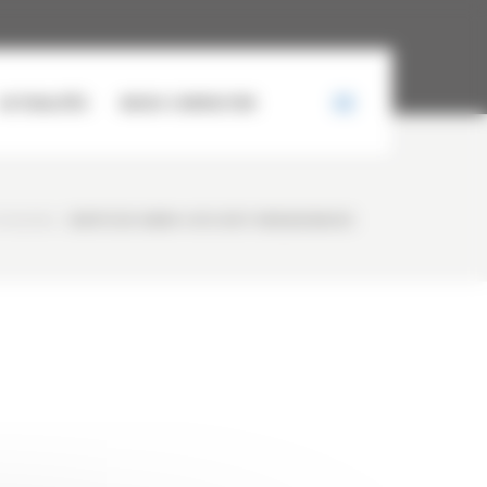
ACTUALITÉS
NOUS CONTACTER
 HX260NL
/
8E07CCCB-BBB9-4F3C-A72F-B5B26E366CDC