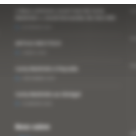
« Nous achetons avant tout du Curty
Vo
Matériels », David Hernandez de chez DBS
25 FÉVRIER 2021
Vo
ARTICLE WESTTECH
6 MARS 2018
Vo
Curty Matériels à Paysalia
3 DÉCEMBRE 2019
Curty Matériels au Sénégal
13 JANVIER 2020
Nous suivre
CA