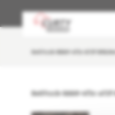
Panneau de gestion des cookies
8e07cccb-Bbb9-4f3c-A72f-B5b26
8e07cccb-bbb9-4f3c-a72f