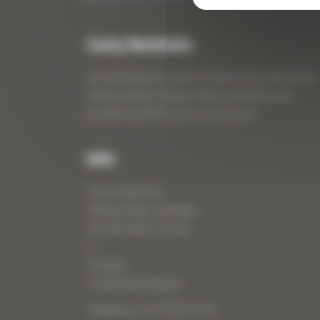
Curty Matériels
Curty Matériels, vente et location de matériel de
travaux publics depuis 1983, spécialiste des
produits de BTP neufs et d’occasion.
Info
Curty Matériels
40 Rue Roger Salengro,
69 740 Genas, France
//
ZI Arbin
73 800 Montmélian
Téléphone : 04 78 90 57 00