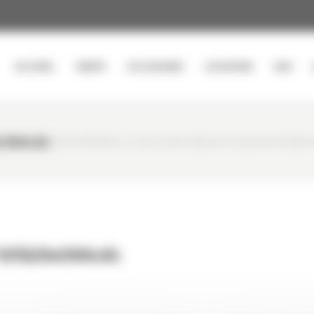
ACCUEIL
VENTE
OCCASIONS
LOCATION
SAV
e366cdc
CURTY MATÉRIELS
/
PELLE SUR CHENILLES OCCASION HYUNDAI
-b5b26e366cdc