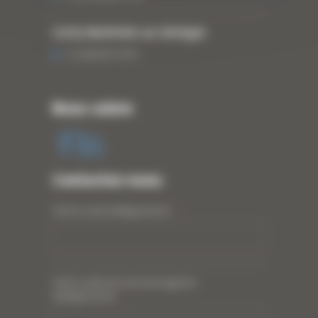
Curty Matériels au Sénégal
13 JANVIER 2020
Nous suivre
Contactez-nous
Votre nom (obligatoire)
*
Votre adresse de messagerie
(obligatoire)
*