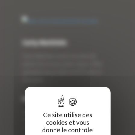
Curty Matériels
Curty Matériels, vente et location de
matériel de travaux publics depuis 1983,
spécialiste des produits de BTP neufs et
d’occasion.
Info
Curty Matériels
Ce site utilise des
40 Rue Roger Salengro,
cookies et vous
69 740 Genas, France
donne le contrôle