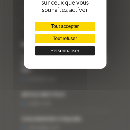
//
sur ceux que vous
ZI Arbin
souhaitez activer
73 800 Montmélian
Téléphone : 04 78 90 57 00
Tout accepter
Tout refuser
Dernières actualités
Personnaliser
« Nous achetons avant tout du Curty
Matériels », David Hernandez de chez
DBS
25 FÉVRIER 2021
ARTICLE WESTTECH
6 MARS 2018
Curty Matériels à Paysalia
3 DÉCEMBRE 2019