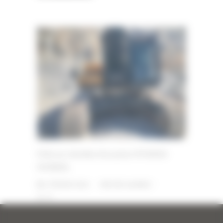
Pelle sur chenilles d’occasion HYUNDAI
HX380AL
2 FÉVRIER 2026
PAR
ERIC ALVAREZ
0