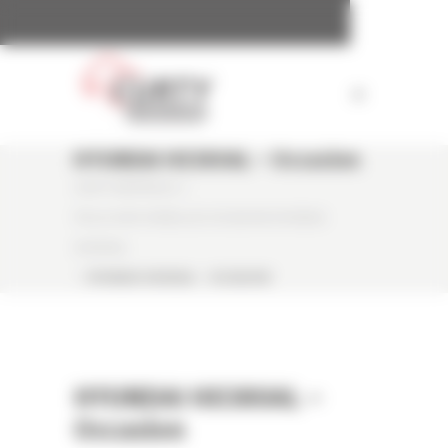
Panneau de gestion des cookies
HYUNDAI HX380AL – Occasion
CURTY MATÉRIELS
/
PELLE SUR CHENILLES OCCASION HYUNDAI
HX380AL
/
HYUNDAI HX380AL – OCCASION
HYUNDAI HX380AL –
Occasion