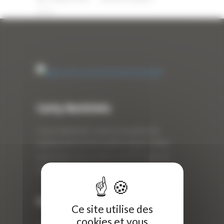
0
Curty Matériels
Curty Matériels, vente et location de
matériel de travaux publics depuis 1983,
spécialiste des produits de BTP neufs et
d’occasion.
Info
Ce site utilise des
cookies et vous
Curty Matériels