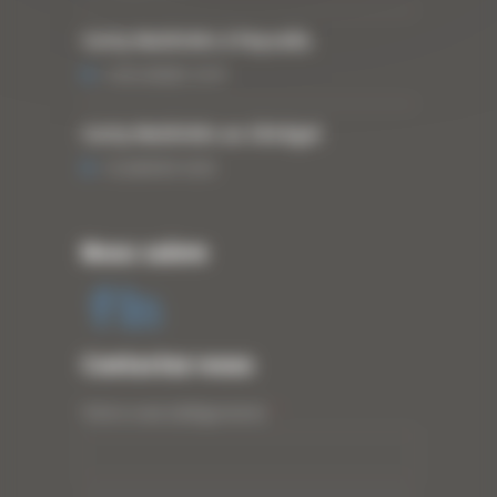
Curty Matériels à Paysalia
3 DÉCEMBRE 2019
Curty Matériels au Sénégal
13 JANVIER 2020
Nous suivre
Contactez-nous
Votre nom (obligatoire)
*