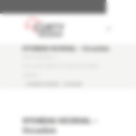
Panneau de gestion des cookies
HYUNDAI HX380AL – Occasion
CURTY MATÉRIELS
/
PELLE SUR CHENILLES OCCASION HYUNDAI
HX380AL
/
HYUNDAI HX380AL – OCCASION
HYUNDAI HX380AL –
Occasion