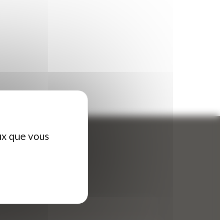
ux que vous
ontactez-nous
tre nom (obligatoire)
*