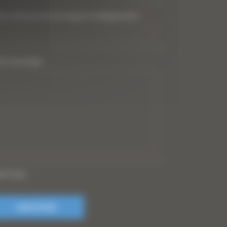
tre adresse de messagerie (obligatoire)
*
tre message
PTCHA