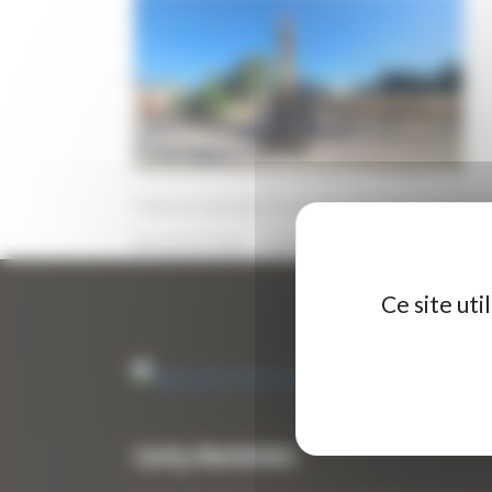
Pelle sur chenilles d’occasion HYUNDAI R145LC
6 JUILLET 2026
PAR
ERIC ALVAREZ
0
Ce site ut
Curty Matériels