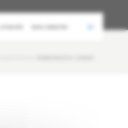
ACTUALITÉS
NOUS CONTACTER
YUNDAI R145LCR-9A
/
HYUNDAI R145LCR-9A – OCCASION