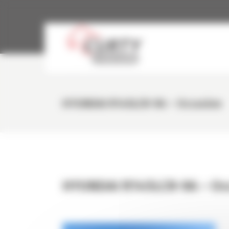
Panneau de gestion des cookies
HYUNDAI R145LCR-9A – Occasion
HYUNDAI R145LCR-9A – Oc