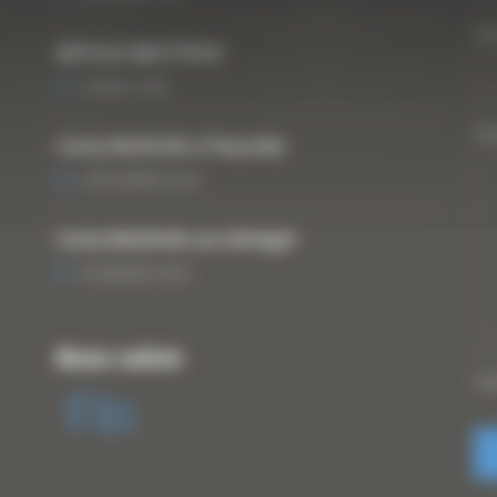
Vo
ARTICLE WESTTECH
6 MARS 2018
Vo
Curty Matériels à Paysalia
3 DÉCEMBRE 2019
Curty Matériels au Sénégal
13 JANVIER 2020
Nous suivre
CA