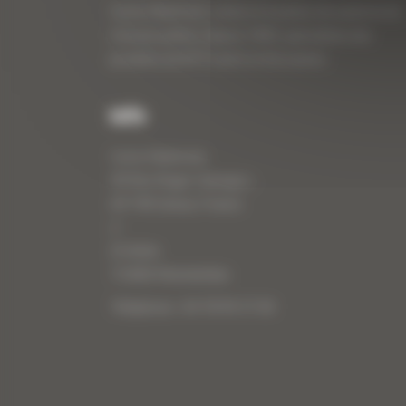
Curty Matériels, vente et location de matériel de
travaux publics depuis 1983, spécialiste des
produits de BTP neufs et d’occasion.
Info
Curty Matériels
40 Rue Roger Salengro,
69 740 Genas, France
//
ZI Arbin
73 800 Montmélian
Téléphone : 04 78 90 57 00