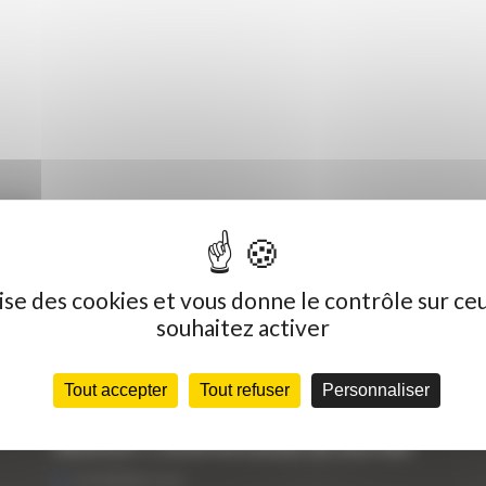
R-9A
ilise des cookies et vous donne le contrôle sur ce
souhaitez activer
Dernières actualités
C
Tout accepter
Tout refuser
Personnaliser
« Nous achetons avant tout du Curty
Vo
Matériels », David Hernandez de chez DBS
25 FÉVRIER 2021