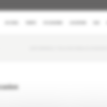
ACCUEIL
VENTE
OCCASIONS
LOCATION
SAV
CURTY MATÉRIELS
/
PELLE SUR CHENILLES OCCASION H
casion