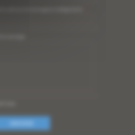
tre adresse de messagerie (obligatoire)
*
tre message
PTCHA