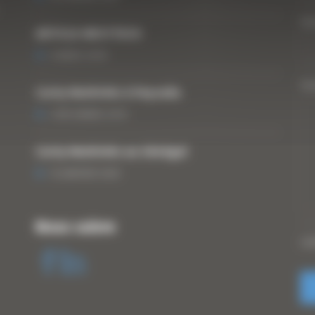
Vo
ARTICLE WESTTECH
6 MARS 2018
Vo
Curty Matériels à Paysalia
3 DÉCEMBRE 2019
Curty Matériels au Sénégal
13 JANVIER 2020
Nous suivre
CA