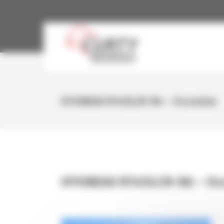
Panneau de gestion des cookies
HYUNDAI R145LCR-9A – Occasion
HYUNDAI R145LCR-9A – Oc