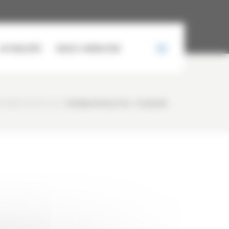
ACTUALITÉS
NOUS CONTACTER
YUNDAI R145LCR-9A
/
HYUNDAI R145LCR-9A – OCCASION