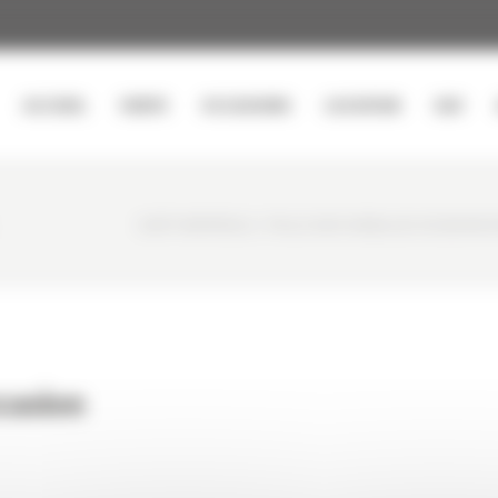
ACCUEIL
VENTE
OCCASIONS
LOCATION
SAV
CURTY MATÉRIELS
/
PELLE SUR CHENILLES OCCASION H
casion