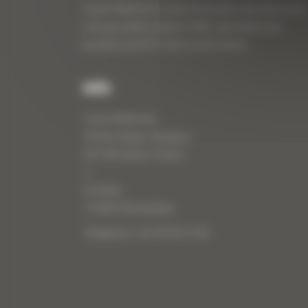
Curty Matériels, vente et location de matériel de
travaux publics depuis 1983, spécialiste des
produits de BTP neufs et d’occasion.
Info
Curty Matériels
40 Rue Roger Salengro,
69 740 Genas, France
//
ZI Arbin
73 800 Montmélian
Téléphone : 04 78 90 57 00