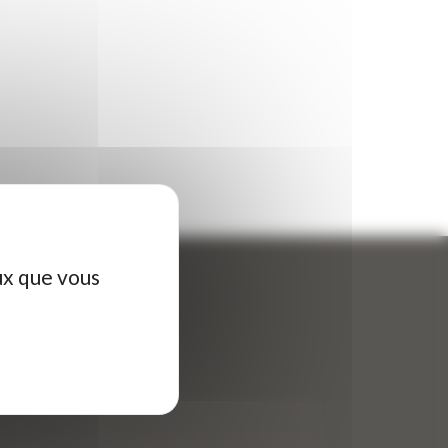
ux que vous
ontactez-nous
tre nom (obligatoire)
*