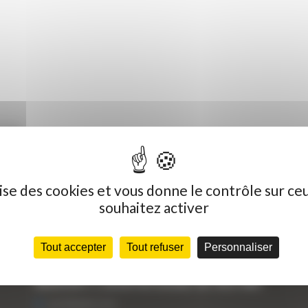
R-9A
ilise des cookies et vous donne le contrôle sur ce
souhaitez activer
Dernières actualités
C
Tout accepter
Tout refuser
Personnaliser
« Nous achetons avant tout du Curty
Vo
Matériels », David Hernandez de chez DBS
25 FÉVRIER 2021