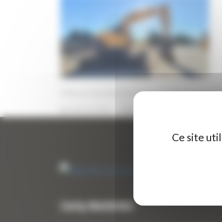
Pelle sur chenilles d’occasion HYUNDAI R145LC
6 JUILLET 2026
PAR
ERIC ALVAREZ
0
Ce site ut
Curty Matériels