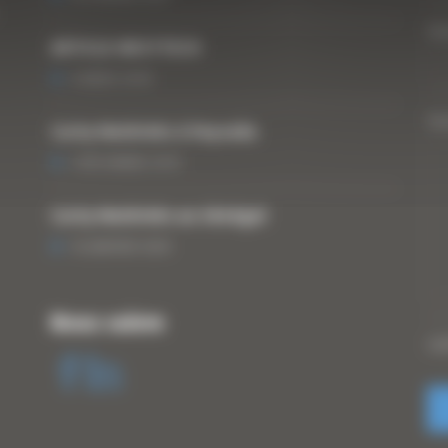
Vo
ARTICLE WESTTECH
6 MARS 2018
Vo
Curty Matériels à Paysalia
3 DÉCEMBRE 2019
Curty Matériels au Sénégal
13 JANVIER 2020
Nous suivre
CA