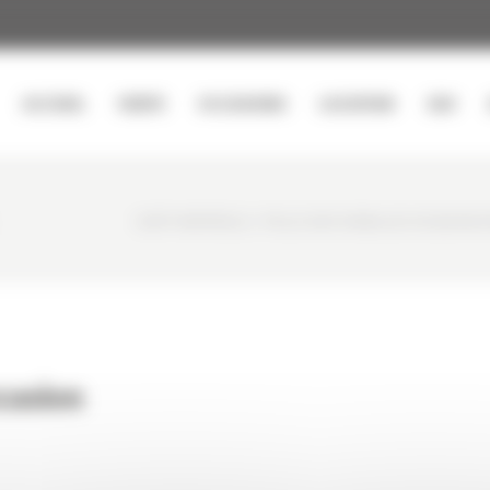
ACCUEIL
VENTE
OCCASIONS
LOCATION
SAV
CURTY MATÉRIELS
/
PELLE SUR CHENILLES OCCASION H
casion