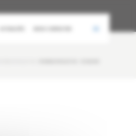
ACTUALITÉS
NOUS CONTACTER
YUNDAI R145LCR-9A
/
HYUNDAI R145LCR-9A – OCCASION