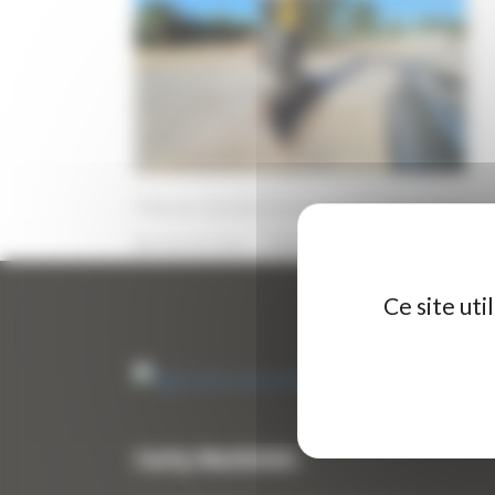
Pelle sur chenilles d’occasion HYUNDAI R145LC
6 JUILLET 2026
PAR
ERIC ALVAREZ
0
Ce site ut
Curty Matériels