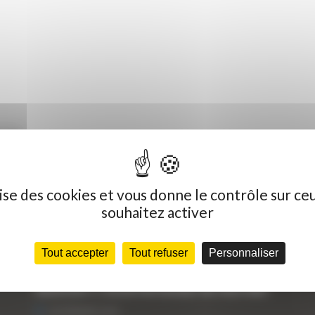
R-9A
ilise des cookies et vous donne le contrôle sur ce
souhaitez activer
Dernières actualités
C
Tout accepter
Tout refuser
Personnaliser
« Nous achetons avant tout du Curty
Vo
Matériels », David Hernandez de chez DBS
25 FÉVRIER 2021