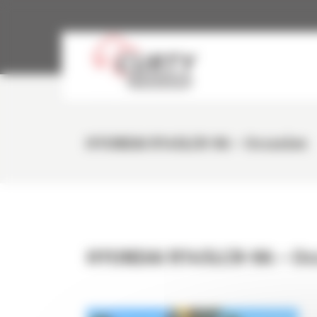
Panneau de gestion des cookies
HYUNDAI R145LCR-9A – Occasion
HYUNDAI R145LCR-9A – Oc