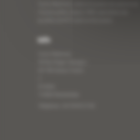
Curty Matériels, vente et location de matériel de
travaux publics depuis 1983, spécialiste des
produits de BTP neufs et d’occasion.
Info
Curty Matériels
40 Rue Roger Salengro,
69 740 Genas, France
//
ZI Arbin
73 800 Montmélian
Téléphone : 04 78 90 57 00