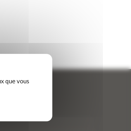
ux que vous
ontactez-nous
tre nom (obligatoire)
*