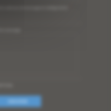
tre adresse de messagerie (obligatoire)
*
tre message
PTCHA