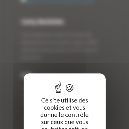
Curty Matériels
Curty Matériels, vente et location de
matériel de travaux publics depuis 1983,
spécialiste des produits de BTP neufs et
d’occasion.
Info
Curty Matériels
40 Rue Roger Salengro,
Ce site utilise des
69 740 Genas, France
cookies et vous
//
donne le contrôle
ZI Arbin
sur ceux que vous
73 800 Montmélian
souhaitez activer