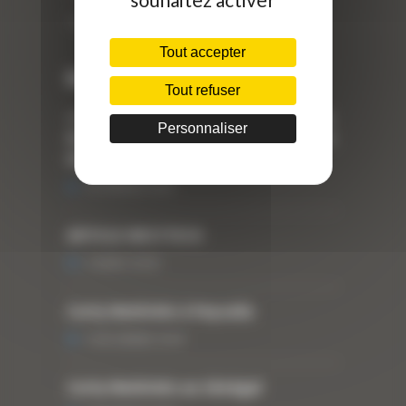
Téléphone : 04 78 90 57 00
Tout accepter
Dernières actualités
Tout refuser
« Nous achetons avant tout du Curty
Personnaliser
Matériels », David Hernandez de chez
DBS
25 FÉVRIER 2021
ARTICLE WESTTECH
6 MARS 2018
Curty Matériels à Paysalia
3 DÉCEMBRE 2019
Curty Matériels au Sénégal