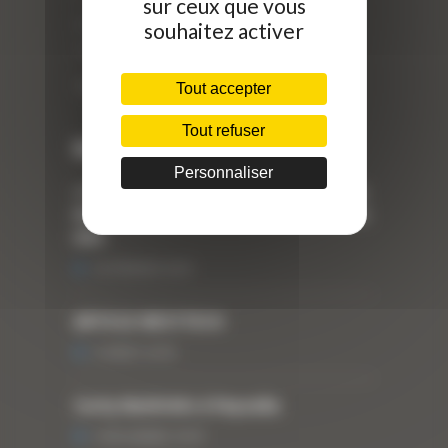
sur ceux que vous
ZI Arbin
souhaitez activer
73 800 Montmélian
Téléphone : 04 78 90 57 00
Tout accepter
Tout refuser
Dernières actualités
Personnaliser
« Nous achetons avant tout du Curty
Matériels », David Hernandez de chez
DBS
25 FÉVRIER 2021
ARTICLE WESTTECH
6 MARS 2018
Curty Matériels à Paysalia
3 DÉCEMBRE 2019