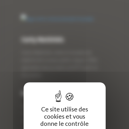
Curty Matériels
Curty Matériels, vente et location de
matériel de travaux publics depuis 1983,
spécialiste des produits de BTP neufs et
d’occasion.
Info
Curty Matériels
Ce site utilise des
40 Rue Roger Salengro,
cookies et vous
69 740 Genas, France
donne le contrôle
//