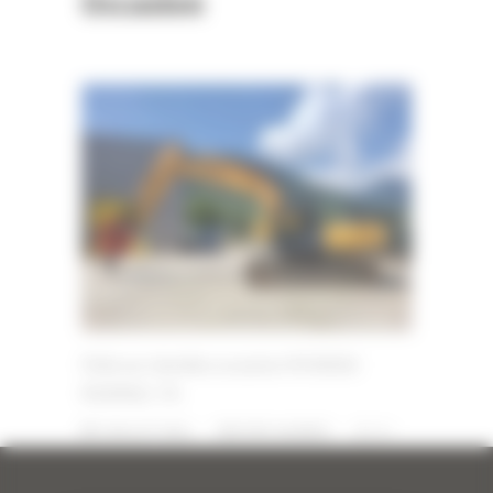
Occasion
Pelle sur chenilles occasion HYUNDAI
R320NLC-7A
3 JUILLET 2024
PAR
ERIC ALVAREZ
0