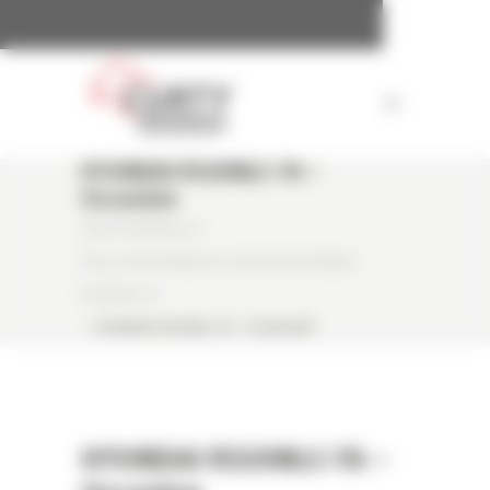
Panneau de gestion des cookies
HYUNDAI R320NLC-7A –
Occasion
CURTY MATÉRIELS
/
PELLE SUR CHENILLES OCCASION HYUNDAI
R320NLC-7A
/
HYUNDAI R320NLC-7A – OCCASION
HYUNDAI R320NLC-7A –