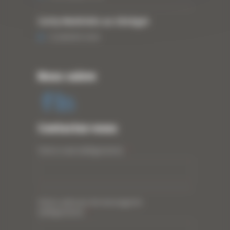
Curty Matériels au Sénégal
13 JANVIER 2020
Nous suivre
Contactez-nous
Votre nom (obligatoire)
*
Votre adresse de messagerie
(obligatoire)
*