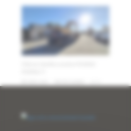
Pelle sur chenilles occasion HYUNDAI
R320NLC-9
9 AVRIL 2026
PAR
ERIC ALVAREZ
0