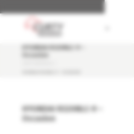
Panneau de gestion des cookies
HYUNDAI R320NLC-9 –
Occasion
CURTY MATÉRIELS
/
HYUNDAI R320NLC-9 – OCCASION
HYUNDAI R320NLC-9 –
Occasion