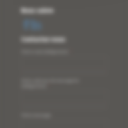
Nous suivre
Contactez-nous
Votre nom (obligatoire)
*
Votre adresse de messagerie
(obligatoire)
*
Votre message